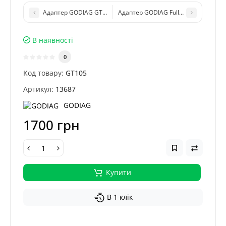
Адаптер GODIAG GT107 DSG Gearbox для зчитування/запису 
Адаптер GODIAG Full Protocol OBD2
В наявності
0
Код товару:
GT105
Артикул:
13687
GODIAG
1700 грн
Купити
В 1 клік