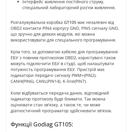
Інтерфейс живлення постійного струму,
спеціальний лабораторний роз'єм живлення.
Розгалужувальна коробка
GT105
має незалежні від
OBD2 контакти PIN4 корпусу GND, PIN5 сигналу GND,
що зручно для деяких модулів, які можна
використовувати для спеціального програмування.
Крім того, за допомогою кабелю для програмування
ЕБУ з повним протоколом OBD2, користувачі також
можуть підключити ЕБУ в студії, щоб налаштувати
потужність програмування ЕБУ. Пристрій має
індикатори передачі сигналу PWM+(PIN2),
CANH(PIN6), CANL(PIN14), K-line(PIN7).
Коли відбувається передача даних, відповідний
індикатор протоколу буде блимати. Так можна
оцінювати стан зв'язку, а також те, чи може
діагностичний програматор здійснювати зв'язок.
Функції Godiag GT105: