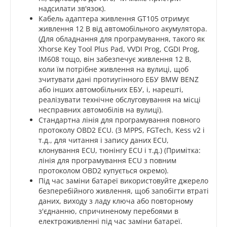
надсилати зв'язок).
Кабель адаптера живлення GT105 отримує
живлення 12 В від автомобільного акумулятора.
(Для обладнання для програмування, такого як
Xhorse Key Tool Plus Pad, VVDI Prog, CGDI Prog,
IM608 тощо, він забезпечує живлення 12 В,
коли їм потрібне живлення на вулиці, щоб
зчитувати дані протиугінного ЕБУ BMW BENZ
або інших автомобільних ЕБУ, і, нарешті,
реалізувати технічне обслуговування на місці
несправних автомобілів на вулиці).
Стандартна лінія для програмування повного
протоколу OBD2 ECU. (З MPPS, FGTech, Kess v2 і
т.д., для читання і запису даних ECU,
клонування ECU, тюнінгу ECU і т.д.) (Примітка:
лінія для програмування ECU з повним
протоколом OBD2 купується окремо).
Під час заміни батареї використовуйте джерело
безперебійного живлення, щоб запобігти втраті
даних, виходу з ладу ключа або повторному
з'єднанню, спричиненому перебоями в
електроживленні під час заміни батареї.