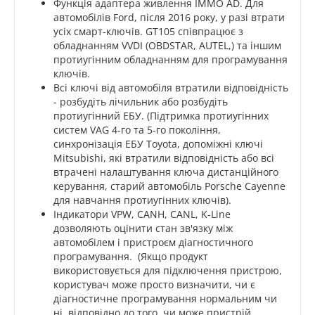
Функція адаптера живлення IMMO AD. Для
автомобілів Ford, після 2016 року, у разі втрати
усіх смарт-ключів. GT105 співпрацює з
обладнанням VVDI (OBDSTAR, AUTEL,) та іншим
протиугінним обладнанням для програмування
ключів.
Всі ключі від автомобіля втратили відповідність
- розбудіть лічильник або розбудіть
протиугінний ЕБУ. (Підтримка протиугінних
систем VAG 4-го та 5-го покоління,
синхронізація ЕБУ Toyota, допоміжні ключі
Mitsubishi, які втратили відповідність або всі
втрачені налаштування ключа дистанційного
керування, старий автомобіль Porsche Cayenne
для навчання протиугінних ключів).
Індикатори VPW, CANH, CANL, K-Line
дозволяють оцінити стан зв'язку між
автомобілем і пристроєм діагностичного
програмування. (Якщо продукт
використовується для підключення пристрою,
користувач може просто визначити, чи є
діагностичне програмування нормальним чи
ні, відповідно до того, чи може пристрій