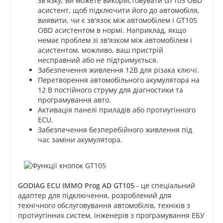
зв'язку, ви можете використовувати GT105 OBD
асистент, щоб підключити його до автомобіля,
виявити, чи є зв'язок між автомобілем і GT105
OBD асистентом в нормі. Наприклад, якщо
немає проблем зі зв'язком між автомобілем і
асистентом, можливо, ваш пристрій
несправний або не підтримується.
Забезпечення живлення 12В для різака ключі.
Перетворення автомобільного акумулятора на
12 В постійного струму для діагностики та
програмування авто.
Активація панелі приладів або протиугінного
ECU.
Забезпечення безперебійного живлення під
час заміни акумулятора.
GODIAG ECU IMMO Prog AD GT105
- це спеціальний
адаптер для підключення, розроблений для
технічного обслуговування автомобілів, техніків з
протиугінних систем, інженерів з програмування ЕБУ