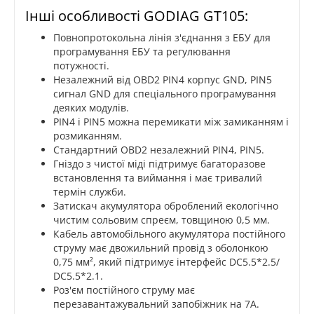
Інші особливості GODIAG GT105:
Повнопротокольна лінія з'єднання з ЕБУ для
програмування ЕБУ та регулювання
потужності.
Незалежний від OBD2 PIN4 корпус GND, PIN5
сигнал GND для спеціального програмування
деяких модулів.
PIN4 і PIN5 можна перемикати між замиканням і
розмиканням.
Стандартний OBD2 незалежний PIN4, PIN5.
Гніздо з чистої міді підтримує багаторазове
встановлення та виймання і має тривалий
термін служби.
Затискач акумулятора оброблений екологічно
чистим сольовим спреєм, товщиною 0,5 мм.
Кабель автомобільного акумулятора постійного
струму має двожильний провід з оболонкою
0,75 мм², який підтримує інтерфейс DC5.5*2.5/
DC5.5*2.1.
Роз'єм постійного струму має
перезавантажувальний запобіжник на 7А.