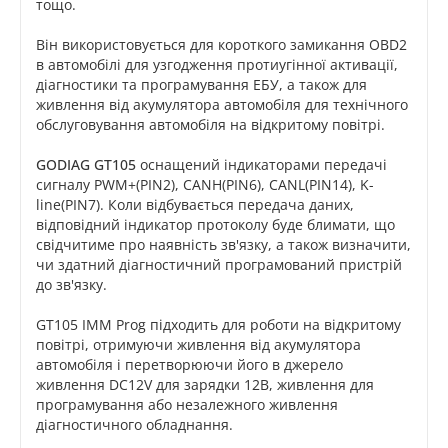
тощо.
Він використовується для короткого замикання OBD2
в автомобілі для узгодження протиугінної активації,
діагностики та програмування ЕБУ, а також для
живлення від акумулятора автомобіля для технічного
обслуговування автомобіля на відкритому повітрі.
GODIAG GT105
оснащений індикаторами передачі
сигналу PWM+(PIN2), CANH(PIN6), CANL(PIN14), K-
line(PIN7). Коли відбувається передача даних,
відповідний індикатор протоколу буде блимати, що
свідчитиме про наявність зв'язку, а також визначити,
чи здатний діагностичний програмований пристрій
до зв'язку.
GT105 IMM Prog підходить для роботи на відкритому
повітрі, отримуючи живлення від акумулятора
автомобіля і перетворюючи його в джерело
живлення DC12V для зарядки 12В, живлення для
програмування або незалежного живлення
діагностичного обладнання.