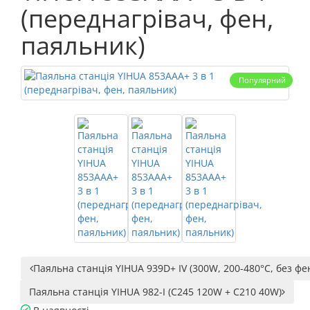
(переднагрівач, фен,
паяльник)
Популярний
Паяльна станція YIHUA 939D+ IV (300W, 200-480°C, без фе
Паяльна станція YIHUA 982-I (C245 120W + C210 40W)