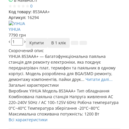
В наявності
0
Код товару:
853AAA+
Артикул:
16294
YIHUA
7790 грн
Купити
В 1 клік
Скорочений опис
YIHUA 853AAA+ — багатофункціональна паяльна
станція для ремонту електроніки, яка поєднує
переднагрівач плат, термофен та паяльник в одному
корпусі. Модель розроблена для BGA/SMD ремонту,
демонтажу компонентів, пайки друк...
Читати далі...
Загальні характеристики
Виробник
YIHUA
Модель
853AAA+
Тип обладнання
Комбінована паяльна станція
Напруга живлення
AC
220–240V 50Hz / AC 100–125V 60Hz
Робоча температура
0°C~40°C
Температура зберігання
-20°C~80°C
Максимальна споживана потужність:
1200 Вт
Всі характеристики