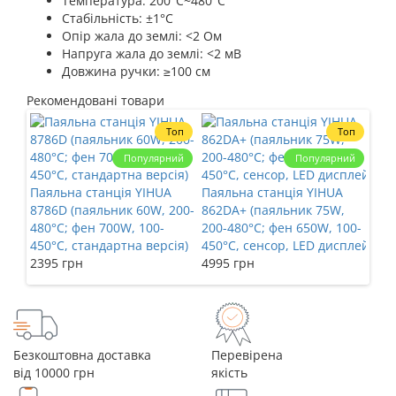
Температура: 200°C~480°C
Стабільність: ±1°C
Опір жала до землі: <2 Ом
Напруга жала до землі: <2 мВ
Довжина ручки: ≥100 см
Рекомендовані товари
Топ
Топ
Популярний
Популярний
Тер
Паяльна станція YIHUA
Паяльна станція YIHUA
YIH
8786D (паяльник 60W, 200-
862DA+ (паяльник 75W,
480
480°C; фен 700W, 100-
200-480°C; фен 650W, 100-
197
450°C, стандартна версія)
450°C, сенсор, LED дисплей)
2395 грн
4995 грн
Безкоштовна доставка
Перевірена
від 10000 грн
якість