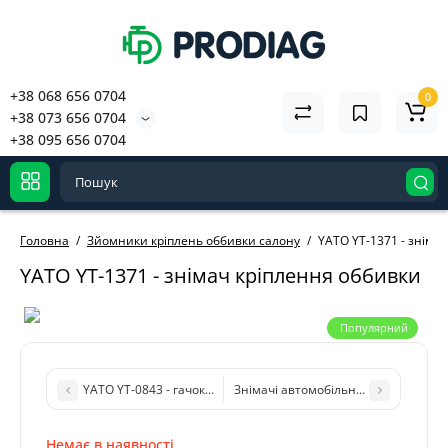
+38 068 656 0704
0
+38 073 656 0704
+38 095 656 0704
Головна
Зйомники кріплень оббивки салону
YATO YT-1371 - зніма
YATO YT-1371 - знімач кріплення оббивки
Популярний
YATO YT-0843 - гачок та шило (4 шт) - комплект для демонт
Знімачі
Немає в наявності