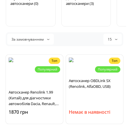
автосканери (0)
автосканери (3)
За замовчуванням
15
Топ
Топ
Популярний
Популярний
Автосканер OBDLink SX
(Renolink, AlfaOBD, USB)
Автосканер Renolink 1.99
(Китай) для діагностики
автомобілів Dacia, Renault,
Nissan
1870 грн
Немає в наявності