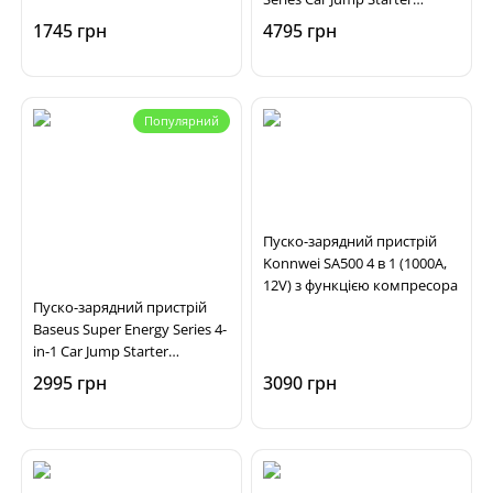
22.2Wh)
C00265300821-00 (3000A, 12V,
1745 грн
4795 грн
500F×5)
Популярний
Пуско-зарядний пристрій
Konnwei SA500 4 в 1 (1000A,
12V) з функцією компресора
Пуско-зарядний пристрій
Baseus Super Energy Series 4-
in-1 Car Jump Starter
C00245902111-00 (600A, 12V,
2995 грн
3090 грн
22.2Wh) з функцією
компресора