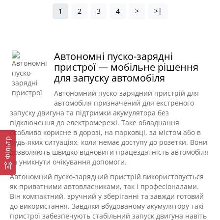
1
2
3
4
>
>|
Автономні пуско-зарядні
пристрої — мобільне рішення
для запуску автомобіля
Автономний пуско-зарядний пристрій для
автомобіля призначений для екстреного
запуску двигуна та підтримки акумулятора без
підключення до електромережі. Таке обладнання
особливо корисне в дорозі, на парковці, за містом або в
Фільтр
будь-яких ситуаціях, коли немає доступу до розетки. Вони
дозволяють швидко відновити працездатність автомобіля
та уникнути очікування допомоги.
Автономний пуско-зарядний пристрій використовується
як приватними автовласниками, так і професіоналами.
Він компактний, зручний у зберіганні та завжди готовий
до використання. Завдяки вбудованому акумулятору такі
пристрої забезпечують стабільний запуск двигуна навіть