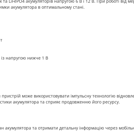
та LiFePO4 акумуляторів напругою 6 В і 12 В. При роботі від м
имки акумулятора в оптимальному стані.
Вт
із напругою нижче 1 В
 пристрій може використовувати імпульсну технологію відновл
истики акумулятора та сприяє продовженню його ресурсу.
ан акумулятора та отримати детальну інформацію через мобільн