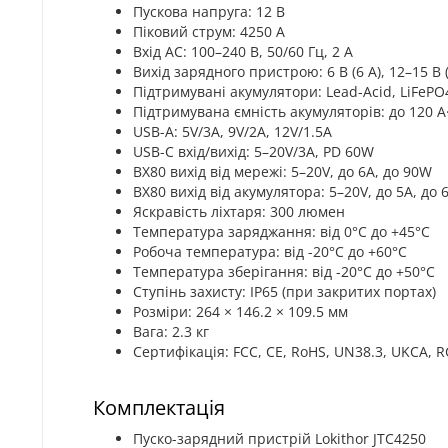
Пускова напруга: 12 В
Піковий струм: 4250 А
Вхід AC: 100–240 В, 50/60 Гц, 2 А
Вихід зарядного пристрою: 6 В (6 А), 12–15 В (
Підтримувані акумулятори: Lead-Acid, LiFePO
Підтримувана ємність акумуляторів: до 120 А
USB-A: 5V/3A, 9V/2A, 12V/1.5A
USB-C вхід/вихід: 5–20V/3A, PD 60W
BX80 вихід від мережі: 5–20V, до 6A, до 90W
BX80 вихід від акумулятора: 5–20V, до 5A, до
Яскравість ліхтаря: 300 люмен
Температура заряджання: від 0°C до +45°C
Робоча температура: від -20°C до +60°C
Температура зберігання: від -20°C до +50°C
Ступінь захисту: IP65 (при закритих портах)
Розміри: 264 × 146.2 × 109.5 мм
Вага: 2.3 кг
Сертифікація: FCC, CE, RoHS, UN38.3, UKCA, 
Комплектація
Пуско-зарядний пристрій Lokithor JTC4250