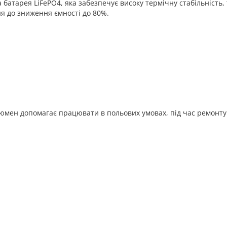
а батарея LiFePO4, яка забезпечує високу термічну стабільніст
я до зниження ємності до 80%.
люмен допомагає працювати в польових умовах, під час ремонту 