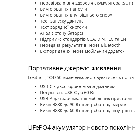
Перевірка рівня здоров'я акумулятора (SOH)
Вимірювання напруги
Вимірювання внутрішнього опору
Тест запуску двигуна
Тест зарядної системи
Аналіз стану батареї
Підтримка стандартів CCA, DIN, IEC та EN
Передача результатів через Bluetooth
Експорт даних через мобільний додаток
Портативне джерело живлення
Lokithor JTC4250 може використовуватись як поту
USB-C з двостороннім заряджанням
Потужність USB-C до 60 Вт
USB-A для заряджання мобільних пристроїв
Вихід BX80 до 90 Вт при роботі від мережі
Вихід BX80 до 60 Вт при роботі від внутрішн
LiFePO4 акумулятор нового поколін