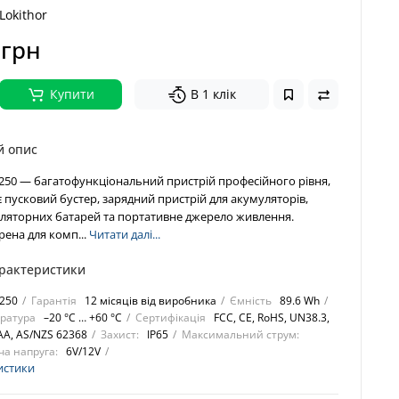
Lokithor
 грн
Купити
В 1 клік
й опис
4250 — багатофункціональний пристрій професійного рівня,
 пусковий бустер, зарядний пристрій для акумуляторів,
уляторних батарей та портативне джерело живлення.
ена для комп...
Читати далі...
арактеристики
250
Гарантія
12 місяців від виробника
Ємність
89.6 Wh
ратура
–20 °C … +60 °C
Сертифікація
FCC, CE, RoHS, UN38.3,
AA, AS/NZS 62368
Захист:
IP65
Максимальний струм:
ча напруга:
6V/12V
истики