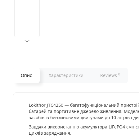
0
Опис
Характеристики
Reviews
Lokithor JTC4250 — багатофункціональний пристрій
батарей та портативне джерело живлення. Модель
засобів із бензиновими двигунами до 10 літрів і д
Завдяки використанню акумулятора LiFePO4 ємніс
циклів заряджання.