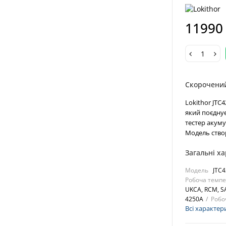
11990
Скорочени
Lokithor JTC
який поєднує
тестер акум
Модель створ
Загальні х
Модель
JTC4
Робоча темпе
UKCA, RCM, S
4250A
Робо
Всі характер