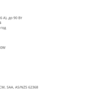
6 А), до 90 Вт
4
·год
 60W
RCM, SAA, AS/NZS 62368