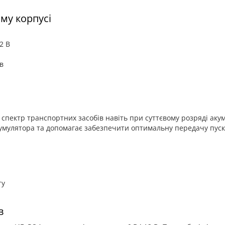
му корпусі
2 В
в
 спектр транспортних засобів навіть при суттєвому розряді ак
акумулятора та допомагає забезпечити оптимальну передачу пуск
ту
в