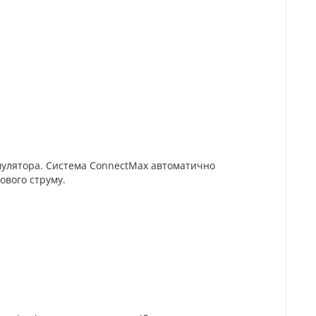
умулятора. Система ConnectMax автоматично
ового струму.