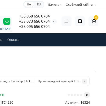
UA
RU
Валюта
Особистий кабінет
+38 068 656 0704
0
+38 073 656 0704
+38 095 656 0704
nch X431
ня
Оплата
арядний пристрій Lokithor JA301 PRO 4 в 1 (2500A, 12V, 74.37Wh) з функціє
Пуско-зарядний пристрій Lokithor J403HD (10000A
сті
0
JTC4250
Артикул:
16324