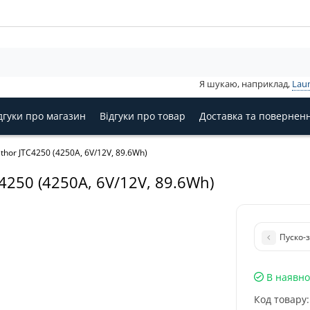
Я шукаю, наприклад,
Lau
дгуки про магазин
Відгуки про товар
Доставка та повернен
thor JTC4250 (4250A, 6V/12V, 89.6Wh)
4250 (4250A, 6V/12V, 89.6Wh)
Пуско-з
В наявно
Код товару: