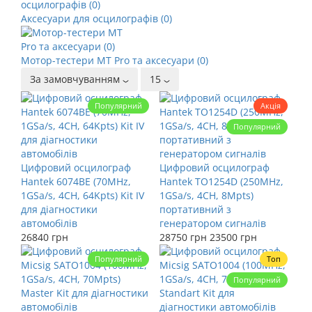
Аксесуари для осцилографів (0)
Мотор-тестери MT Pro та аксесуари (0)
За замовчуванням
15
Популярний
Акція
Популярний
Цифровий осцилограф
Цифровий осцилограф
Hantek 6074BE (70MHz,
Hantek TO1254D (250MHz,
1GSa/s, 4CH, 64Kpts) Kit IV
1GSa/s, 4CH, 8Mpts)
для діагностики
портативний з
автомобілів
генератором сигналів
26840 грн
28750 грн
23500 грн
Популярний
Топ
Популярний