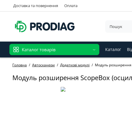
Доставка та повернення
Оплата
Каталог товарів
Каталог
Ві
Головна
Автосканери
Додаткові модулі
Модуль розширення 
Модуль розширення ScopeBox (осцил