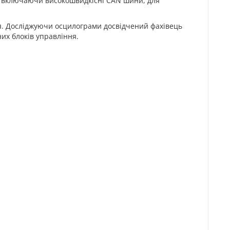
в, включаючи високошвидкісні CAN шини, для
ня. Досліджуючи осцилограми досвідчений фахівець
их блоків управління.