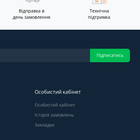
Відправка в
Технічна
день замовлення
підтримка
Підписатись
Особистий кабінет
Особистий кабінет
Історія замовлень
Закладки