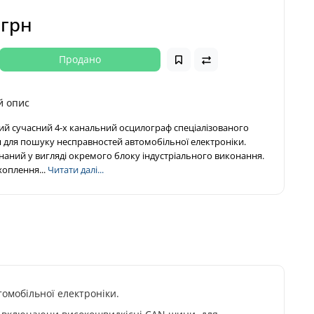
 грн
Продано
й опис
мий сучасний 4-х канальний осцилограф спеціалізованого
 для пошуку несправностей автомобільної електроніки.
аний у вигляді окремого блоку індустріального виконання.
оплення...
Читати далі...
омобільної електроніки.