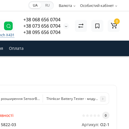
UA
RU
Валюта
Особистий кабінет
+38 068 656 0704
0
+38 073 656 0704
+38 095 656 0704
nch X431
ня
Оплата
 розширення SensorBox (імітатор датчиків) для сканерів LAUNCH PAD SBS2
Thinkcar Battery Tester - модуль тестер АКБ
явності
0
5822-03
Артикул:
O2-1