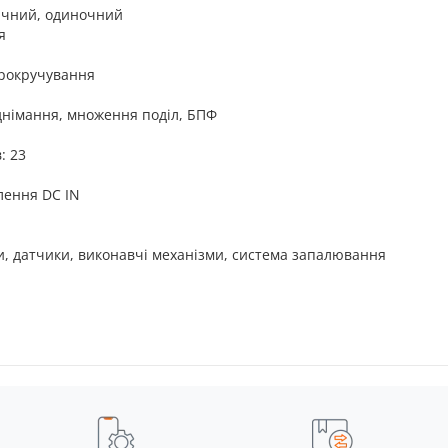
тичний, одиночний
я
прокручування
днімання, множення поділ, БПФ
: 23
лення DC IN
и, датчики, виконавчі механізми, система запалювання