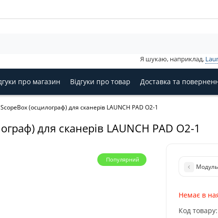
Я шукаю, наприклад,
Lau
дгуки про магазин
Відгуки про товар
Доставка та повернен
ScopeBox (осцилограф) для сканерів LAUNCH PAD O2-1
ограф) для сканерів LAUNCH PAD O2-1
Популярний
Модуль
Немає в на
Код товару: