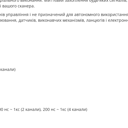
тріального виконання. Миттєвий захоплення будь-яких сигналі
і вашого сканера.
анів управління і не призначений для автономного використан
ювання, датчиків, виконавчих механізмів, ланцюгів і електронн
 канали)
0 нс ~ 1кс (2 канали), 200 нс ~ 1кс (4 канали)