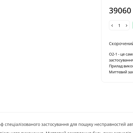
39060
Скорочени
O2-1 - це са
застосування
Прилад викон
Миттєвий зах
ф спеціалізованого застосування для пошуку несправностей авт