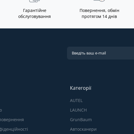
Гарантійне
Повернення, обмін
обслуговування
протягом 14 днів
Категорії
AUTEL
ю
LAUNCH
 повернення
GrunBaum
фіденційності
Автосканери