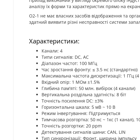
Прилад виконаний у вигляді окремого блоку індус
аналізу їх форми та характеристик прямо на екран
O2-1 не має власних засобів відображення та орг
здатний виявити різні несправності системи запал
Характеристики:
Канали: 4
Типи сигналів: DC, AC
Діапазон частот: 100 МГц
Час зростання фронту: ≤ 3.5 нс (стандартно)
Максимальна частота дискретизації: 1 ГГц (4
Вхідний опір: 1 МОм ±1.5%
Глибина пам'яті: 50 млн. вибірок (4 канали)
Вертикальна роздільна здатність: 8 біт
Точність посилення DC: ±3%
Горизонтальна шкала: 5 мВ ~ 10 В
Режим інвертування: Підтримується
Тимчасова розгортка: 50 нс ~ 1кс (1 канал), 10
Точність розгортки: 20 ppm
Детектування сигналів шини: CAN, LIN
Тип синхронізації: Фронт, ширина імпульсу