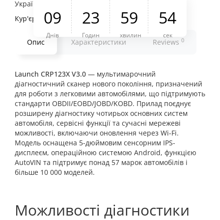
Україні.
0
9
2
3
5
9
5
4
Кур'єр:
Доставка прямо додому по всій Україні.
Днів
Годин
хвилин
сек
0
Опис
Характеристики
Reviews
Launch CRP123X V3.0
— мультимарочний
діагностичний сканер нового покоління, призначений
для роботи з легковими автомобілями, що підтримують
стандарти OBDII/EOBD/JOBD/KOBD. Прилад поєднує
розширену діагностику чотирьох основних систем
автомобіля, сервісні функції та сучасні мережеві
можливості, включаючи оновлення через Wi-Fi.
Модель оснащена 5-дюймовим сенсорним IPS-
дисплеєм, операційною системою Android, функцією
AutoVIN та підтримує понад 57 марок автомобілів і
більше 10 000 моделей.
Можливості діагностики