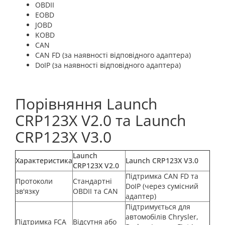
OBDII
EOBD
JOBD
KOBD
CAN
CAN FD (за наявності відповідного адаптера)
DoIP (за наявності відповідного адаптера)
Порівняння Launch
CRP123X V2.0 та Launch
CRP123X V3.0
Launch
Характеристика
Launch CRP123X V3.0
CRP123X V2.0
Підтримка CAN FD та
Протоколи
Стандартні
DoIP (через сумісний
зв'язку
OBDII та CAN
адаптер)
Підтримується для
автомобілів Chrysler,
Підтримка FCA
Відсутня або