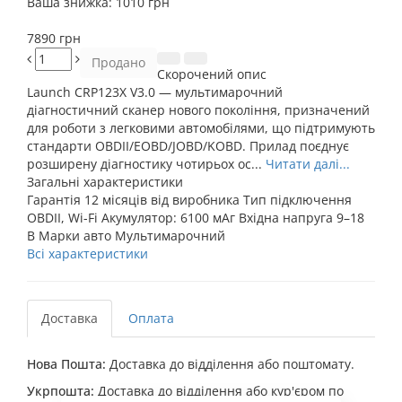
Ваша знижка:
1010 грн
7890 грн
Продано
Скорочений опис
Launch CRP123X V3.0 — мультимарочний
діагностичний сканер нового покоління, призначений
для роботи з легковими автомобілями, що підтримують
стандарти OBDII/EOBD/JOBD/KOBD. Прилад поєднує
розширену діагностику чотирьох ос...
Читати далі...
Загальні характеристики
Гарантія
12 місяців від виробника
Тип підключення
OBDII, Wi-Fi
Акумулятор:
6100 мАг
Вхідна напруга
9–18
В
Марки авто
Мультимарочний
Всі характеристики
Доставка
Оплата
Нова Пошта:
Доставка до відділення або поштомату.
Укрпошта:
Доставка до відділення або кур'єром по