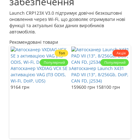
забезпечення
Launch CRP123X V3.0 підтримує довічні безкоштовні
оновлення через Wi-Fi, що дозволяє отримувати нові
функції та актуальні бази даних виробників
автомобілів.
Рекомендовані товари
Топ
Акція
Популярний
Популярний
Автосканер VXDIAG VCX SE з
Автосканер Launch X4З1
активацією VAG (ПЗ ODIS,
PAD VII (13", 8/256Gb, DoIP,
Wi-Fi, DoIP, UDS)
CAN FD, J25З4)
9164 грн
159600 грн
158100 грн
Авт
WIF
Sup
(Bi
MHD
xDe
479