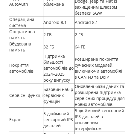
Dodge, Jeep та Fiat із
AutoAuth
обмежена
захищеним шлюзом
безпеки SGW
Операційна
Android 8.1
Android 8.1
система
Оперативна
2 ГБ
2 ГБ
пам'ять
Вбудована
32 ГБ
64 ГБ
пам'ять
Підтримка
Розширене покриття
більшості
Покриття
сучасних моделей,
автомобілів до
автомобілів
включаючи автомобілі
2024–2025
з CAN FD та DoIP
року випуску
Оновлені бази даних та
Базовий набір
розширена підтримка
Сервісні функції
сервісних
сервісних процедур для
функцій
нових автомобілів
5-дюймовий сенсорний
5-дюймовий
IPS-дисплей з
Екран
сенсорний IPS-
оновленим
дисплей
інтерфейсом