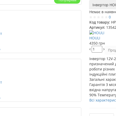
Популярний
Інвертор HOU
Немає в наявн
0
Код товару:
HP
Артикул:
1354
HOULI
4350 грн
Про
Інвертор 12V-2
призначений д
роботи різних
індукційні плит
Загальні хара
Гарантія
3 міс
вхідна напруга
90%
Температу
Всі характери