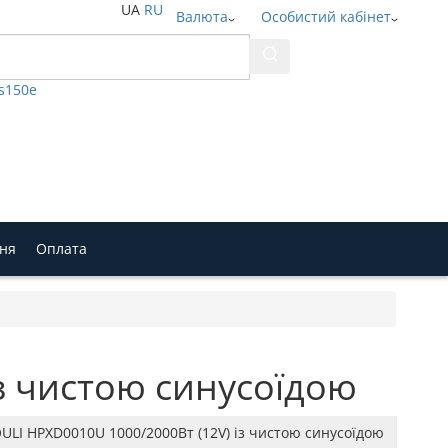
UA
RU
Валюта
Особистий кабінет
ds150e
ння
Оплата
з чистою синусоїдою
ULI HPXD0010U 1000/2000Вт (12V) із чистою синусоїдою