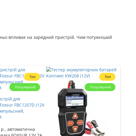
едньо впливає на зарядний пристрій. Чим потужніший
Топ
Топ
Популярний
Популярний
стрій для
Зарядн
Foxsur FBC1207D (12V
акумул
 імпульсний,
(12V 12
й
імпуль
FBC12
 р., автоматична
Потужн
рядка FOXSUR 12V 7A
якого 