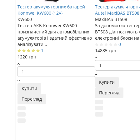
Тестер акумуляторних батарей
Тестер акумуляторн
Konnwei KW600 (12V)
Autel MaxiBAS BT508
KW600
MaxiBAS BT508
Тестер АКБ Konnwei KW600
За допомогою тесте
призначений для автомобільних
BT508 діагностують 
акумуляторів і здатний ефективно
електронні блоки на 
аналізувати ..
0
1
14885 грн
1220 грн
Купити
Купити
Перегляд
Перегляд