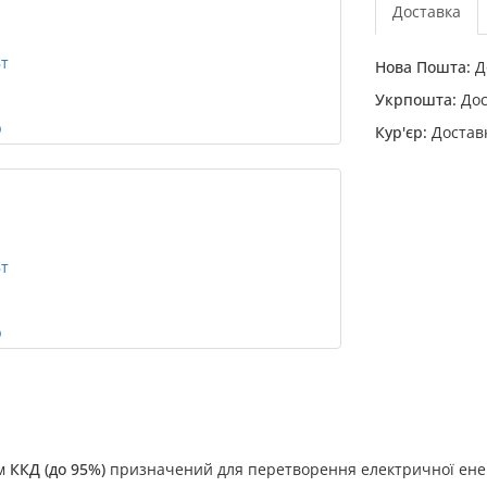
Доставка
Нова Пошта:
До
Укрпошта:
Дос
Кур'єр:
Доставк
им
ККД (до 95%)
призначений для перетворення електричної енерг