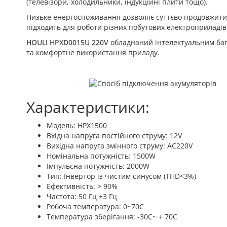
(телевізори, холодильники, індукційні плити тощо).
Низьке енергоспоживання дозволяє суттєво продовжити т
підходить для роботи різних побутових електроприладів
HOULI HPXD0015U 220V
обладнаний інтелектуальним баг
та комфортне використання приладу.
Характеристики:
Модель: HPX1500
Вхідна напруга постійного струму: 12V
Вихідна напруга змінного струму: AC220V
Номінальна потужність: 1500W
Імпульсна потужність: 2000W
Тип: Інвертор із чистим синусом (THD<3%)
Ефективність: > 90%
Частота: 50 Гц ±3 Гц
Робоча температура: 0~70С
Температура зберігання: -30С~ + 70С