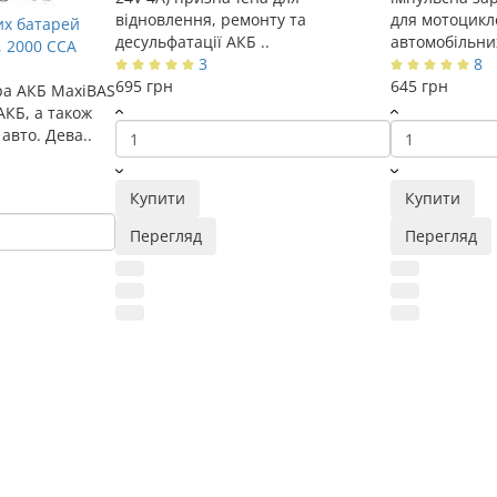
відновлення, ремонту та
для мотоцикл
их батарей
десульфатації АКБ ..
автомобільних
, 2000 CCA
3
8
695 грн
645 грн
ра АКБ MaxiBAS
АКБ, а також
авто. Дева..
Купити
Купити
Перегляд
Перегляд