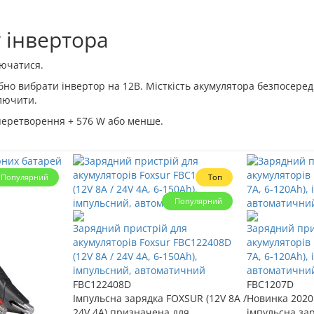
 інвертора
лючатися.
ібно вибрати інвертор на 12В. Місткість акумулятора безпосер
ключити.
 перетворення + 576 W або менше.
Популярний
Топ
Популярний
Зарядний пристрій для
Зарядний при
акумуляторів Foxsur FBC122408D
акумуляторів 
(12V 8A / 24V 4A, 6-150Ah),
7A, 6-120Ah),
імпульсний, автоматичний
автоматични
FBC122408D
FBC1207D
Імпульсна зарядка FOXSUR (12V 8A /
Новинка 2020
24V 4A) призначена для
імпульсна за