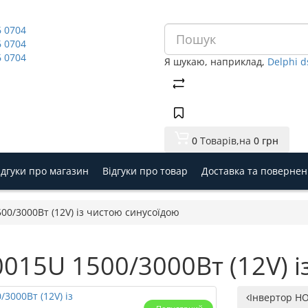
6 0704
6 0704
6 0704
Я шукаю, наприклад,
Delphi 
0
Товарів,
на
0 грн
ідгуки про магазин
Відгуки про товар
Доставка та поверне
00/3000Вт (12V) із чистою синусоїдою
015U 1500/3000Вт (12V) і
Інвертор HO