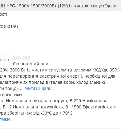
LI HPG-1500A 1500/3000Вт (12V) із чистою синусоїдою
ості
XD0015U
2
дано
Скорочений опис
20V, 3000 Вт із чистим синусом та високим ККД (до 95%)
ля перетворення електричної енергії, необхідної для
 електричних приладів (телевізори, холодильники,
и тощо). ...
Читати далі...
ктеристики
яці
Номінальна вихідна напруга, В
220
Номінальна
, В
12
Номінальна потужність, Вт
1500
Ефективність:
>
ра зберігання:
від -30°C до + 70°C
стики