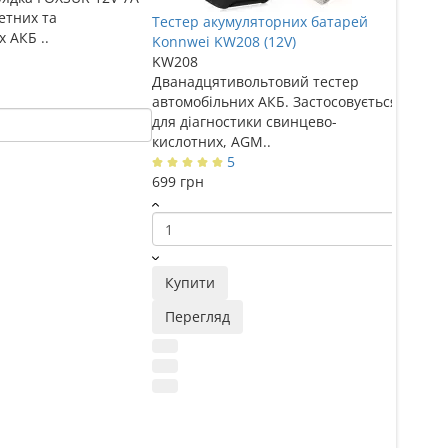
етних та
автомо
Тестер акумуляторних батарей
 АКБ ..
в авт..
Konnwei KW208 (12V)
KW208
1095 г
Дванадцятивольтовий тестер
автомобільних АКБ. Застосовується
для діагностики свинцево-
кислотних, AGM..
5
Купи
699 грн
Пере
Купити
Перегляд