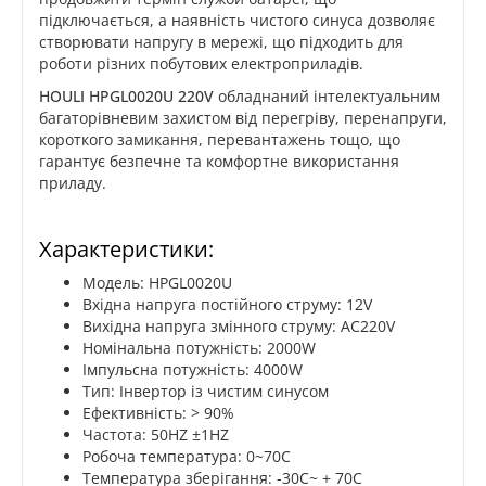
підключається, а наявність чистого синуса дозволяє
створювати напругу в мережі, що підходить для
роботи різних побутових електроприладів.
HOULI HPGL0020U 220V
обладнаний інтелектуальним
багаторівневим захистом від перегріву, перенапруги,
короткого замикання, перевантажень тощо, що
гарантує безпечне та комфортне використання
приладу.
Характеристики:
Модель: HPGL0020U
Вхідна напруга постійного струму: 12V
Вихідна напруга змінного струму: AC220V
Номінальна потужність: 2000W
Імпульсна потужність: 4000W
Тип: Інвертор із чистим синусом
Ефективність: > 90%
Частота: 50HZ ±1HZ
Робоча температура: 0~70С
Температура зберігання: -30С~ + 70С