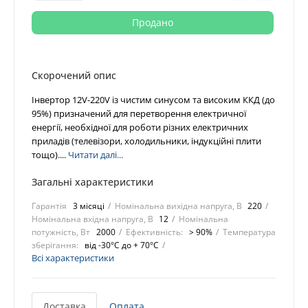
Продано
Скорочений опис
Інвертор 12V-220V із чистим синусом та високим ККД (до
95%) призначений для перетворення електричної
енергії, необхідної для роботи різних електричних
приладів (телевізори, холодильники, індукційні плити
тощо)....
Читати далі...
Загальні характеристики
Гарантія
3 місяці
Номінальна вихідна напруга, В
220
Номінальна вхідна напруга, В
12
Номінальна
потужність, Вт
2000
Ефективність:
> 90%
Температура
зберігання:
від -30°C до + 70°C
Всі характеристики
Доставка
Оплата