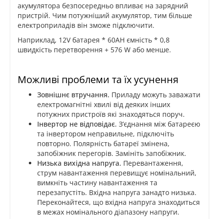
акумулятора безпосередньо впливає на зарядний
пристрій. Чим потужніший акумулятор, тим більше
електроприладів він зможе підключити.
Наприклад, 12V батарея * 60AH ємність * 0,8
швидкість перетворення + 576 W або менше.
Можливі проблеми та їх усунення
Зовнішнє втручання.
Приладу можуть заважати
електромагнітні хвилі від деяких інших
потужних пристроїв які знаходяться поруч.
Інвертор не відповідає.
З’єднання між батареєю
та інвертором неправильне, підключіть
повторно. Полярність батареї змінена,
запобіжник перегорів. Замініть запобіжник.
Низька вихідна напруга.
Перевантаження,
струм навантаження перевищує номінальний,
вимкніть частину навантаження та
перезапустіть. Вхідна напруга занадто низька.
Переконайтеся, що вхідна напруга знаходиться
в межах номінального діапазону напруги.