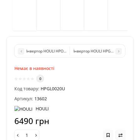
Інвертор HOULI HPOL0025U 2500/5000Вт (24V) із чистою сину
Інвертор HOULI HPGL0020U 2000/400
Немає в наявності
0
Код товару:
HPGL0020U
Артикул:
13602
HOULI
6490 грн