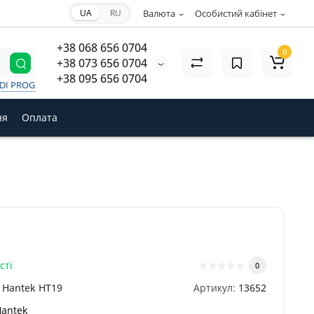
UA
RU
Валюта
Особистий кабінет
+38 068 656 0704
0
+38 073 656 0704
+38 095 656 0704
VDI PROG
ня
Оплата
сті
0
Hantek HT19
Артикул:
13652
antek