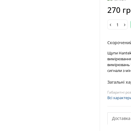
270 г
Скорочени
Щупи Hantek 
вимірювання 
вимірювань 
сигнали з мі
Загальні х
Габаритні роз
Всі характер
Доставка