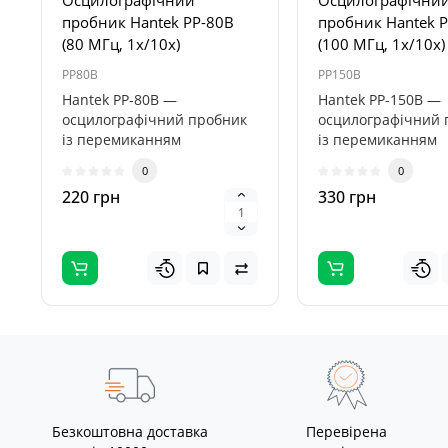
Осцилографічний
Осцилографічни
пробник Hantek PP-80B
пробник Hantek 
(80 МГц, 1x/10x)
(100 МГц, 1x/10x)
PP80B
PP150B
Hantek PP-80B —
Hantek PP-150B —
осцилографічний пробник
осцилографічний 
із перемиканням
із перемиканням
коефіцієнта поділу 1×/10×,
коефіцієнта поділу
0
0
призначений для р..
призначений для .
220 грн
330 грн
Безкоштовна доставка
Перевірена