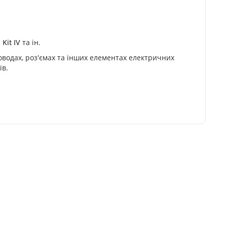
Kit IV
та ін.
оводах, роз'ємах та інших елементах електричних
їв.