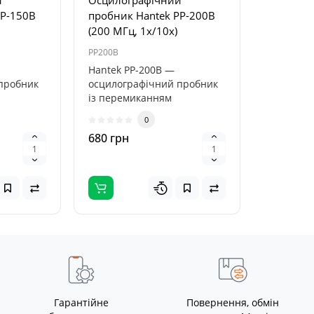
й
Осцилографічний
PP-150B
пробник Hantek PP-200B
(200 МГц, 1x/10x)
PP200B
Hantek PP-200B —
пробник
осцилографічний пробник
із перемиканням
 1×/10×,
коефіцієнта поділу 1×/10×,
0
.
призначений для ..
680 грн
Гарантійне
Повернення, обмін