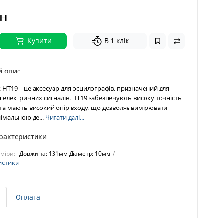
рн
Купити
В 1 клік
й опис
HT19 – це аксесуар для осцилографів, призначений для
електричних сигналів. HT19 забезпечують високу точність
та мають високий опір входу, що дозволяє вимірювати
німальною де...
Читати далі...
арактеристики
міри:
Довжина: 131мм Діаметр: 10мм
истики
Оплата