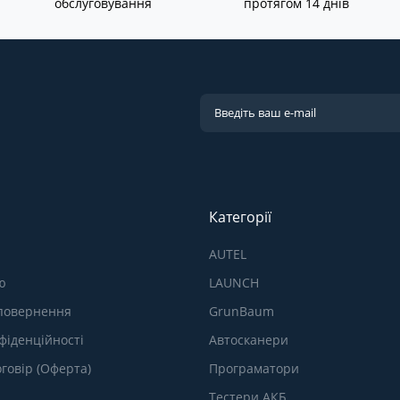
обслуговування
протягом 14 днів
Категорії
AUTEL
ю
LAUNCH
 повернення
GrunBaum
фіденційності
Автосканери
говір (Оферта)
Програматори
Тестери АКБ