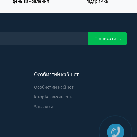
день замовлення
підтримка
Підписатись
Особистий кабінет
Особистий кабінет
Історія замовлень
Закладки