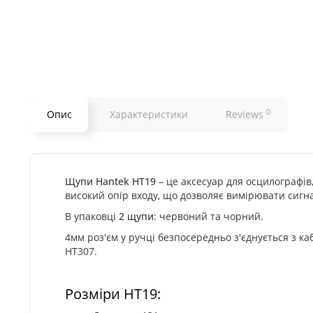
0
Опис
Характеристики
Reviews
Щупи Hantek HT19
– це аксесуар для осцилографі
високий опір входу, що дозволяє вимірювати сигн
В упаковці
2 щупи
: червоний та чорний.
4мм роз'єм у ручці безпосередньо з'єднується з к
HT307.
Розміри HT19: