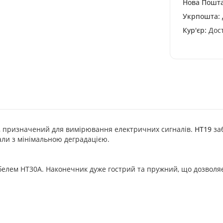
Нова Пошта
Укрпошта:
Кур'єр:
Дост
в, призначений для вимірювання електричних сигналів.
HT19
за
али з мінімальною деградацією.
абелем HT30A. Наконечник дуже гострий та пружний, що дозволя