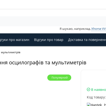
Я шукаю, наприклад,
Xhorse V
дгуки про магазин
Відгуки про товар
Доставка та повернен
а мультиметрів
ня осцилографів та мультиметрів
Популярний
В наявно
Код товару:
H