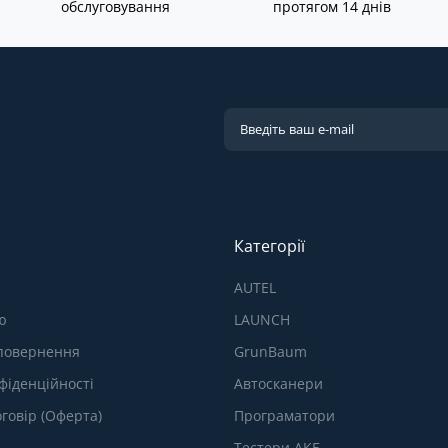
обслуговування
протягом 14 днів
Категорії
AUTEL
ю
LAUNCH
 повернення
GrunBaum
фіденційності
Автосканери
говір (Оферта)
Програматори
Тестери АКБ