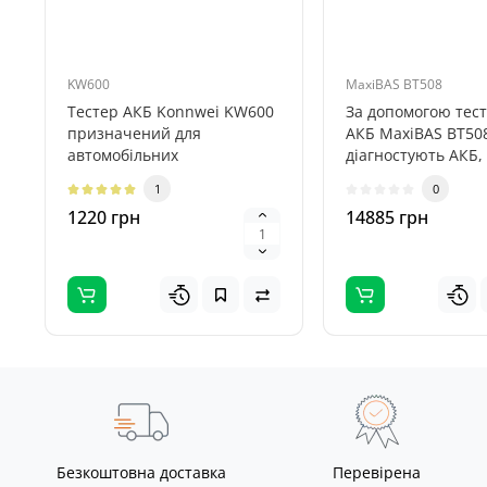
KW600
MaxiBAS BT508
Тестер АКБ Konnwei KW600
За допомогою тес
призначений для
АКБ MaxiBAS BT50
автомобільних
діагностують АКБ,
акумуляторів і здатний
електронні блоки 
1
0
ефективно аналізувати ..
Дева..
1220 грн
14885 грн
Безкоштовна доставка
Перевірена