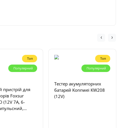
Топ
Топ
Популярний
Популярний
Тестер акумуляторних
 пристрій для
батарей Konnwei KW208
орів Foxsur
(12V)
 (12V 7A, 6-
імпульсний,
ичний