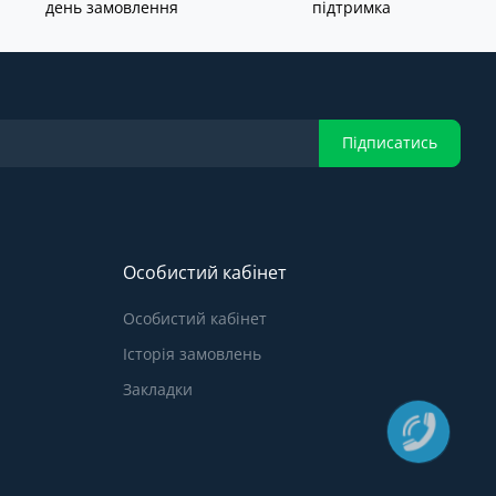
день замовлення
підтримка
Підписатись
Особистий кабінет
Особистий кабінет
Історія замовлень
Закладки