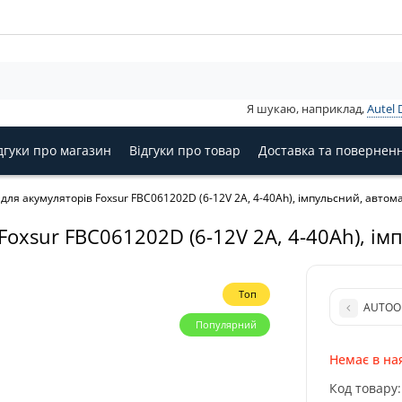
Я шукаю, наприклад,
Autel 
дгуки про магазин
Відгуки про товар
Доставка та повернен
для акумуляторів Foxsur FBC061202D (6-12V 2A, 4-40Ah), імпульсний, авто
Foxsur FBC061202D (6-12V 2A, 4-40Ah), і
Топ
AUTOOL
Популярний
Немає в на
Код товару: