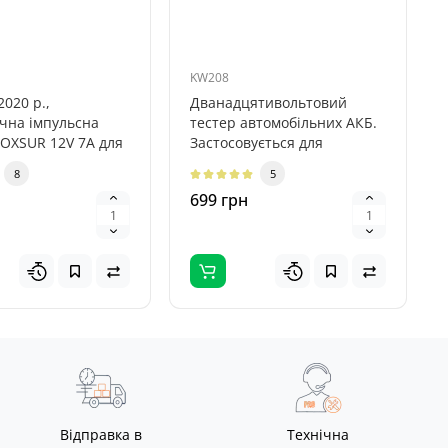
KW208
020 р.,
Дванадцятивольтовий
чна імпульсна
тестер автомобільних АКБ.
FOXSUR 12V 7A для
Застосовується для
етних та
діагностики свинцево-
8
5
ьних АКБ ..
кислотних, AGM..
699 грн
Відправка в
Технічна