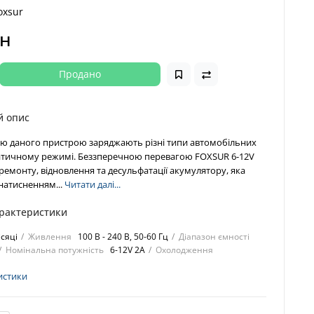
oxsur
рн
Продано
й опис
ю даного пристрою заряджають різні типи автомобільних
атичному режимі. Беззперечною перевагою FOXSUR 6-12V
 ремонту, відновлення та десульфатації акумулятору, яка
натисненням...
Читати далі...
арактеристики
ісяці
Живлення
100 В - 240 В, 50-60 Гц
Діапазон ємності
Номінальна потужність
6-12V 2A
Охолодження
истики