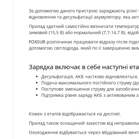
За допомогою даного пристрою заряджають різні
відновлення та десульфатації акумулятору, яка ак
Прилад здатний самостійно визначати температуру
зимовий (15,5 В) або нормальний (7,7-14,7 В), ві
FOXSUR
розпочинає працювати відразу після підкл
допомогою світлодіода, який по її завершенню ви
Зарядка включає в себе наступні ета
Десульфатація. АКБ частково відновлюється.
Подача максимального постійного струму (до
Поступове зменшення струму для запобіганн
Підтримка рівня заряду АКБ з активованим з
Кожен з етапів відображається на дисплеї.
Прилад також оснащений захистом від неправильн
Охолодження відбувається через вбудований вен