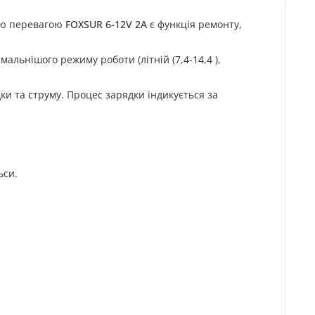
ою перевагою
FOXSUR 6-12V 2A
є функція ремонту,
ьнішого режиму роботи (літній (7,4-14,4 ),
и та струму. Процес зарядки індикується за
ьси.