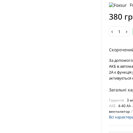
F
380 г
Скорочени
За допомого
АКБ в автом
2A є функція
активується 
Загальні х
Гарантія
3 м
АКБ
4-40 Ah
вентилятор
Всі характер