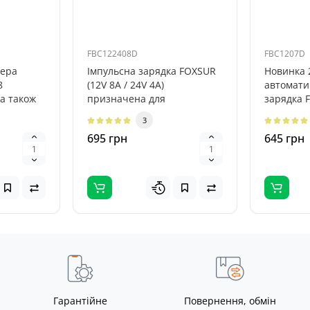
FBC122408D
FBC1207D
тера
Імпульсна зарядка FOXSUR
Новинка 2
8
(12V 8A / 24V 4A)
автомати
 а також
призначена для
зарядка 
на авто.
відновлення, ремонту та
мотоцикл
3
десульфатації АКБ ..
автомобіл
695 грн
645 грн
Гарантійне
Повернення, обмін