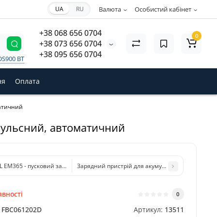
UA
RU
Валюта
Особистий кабінет
+38 068 656 0704
0
+38 073 656 0704
+38 095 656 0704
DS900 BT
ня
Оплата
матичний
мпульсний, автоматичний
 EM365 - пусковий зарядний пристрій
Зарядний пристрій для акумуляторів Foxsur FBC1
явності
0
FBC061202D
Артикул:
13511