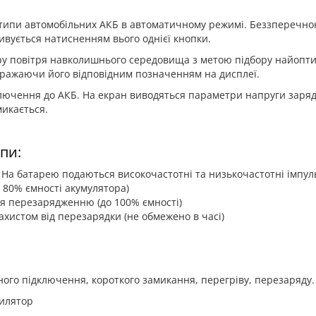
 типи автомобільних АКБ в автоматичному режимі. Беззперечн
тивується натисненням вього однієї кнопки.
 повітря навколишнього середовища з метою підбору найоптимал
дображаючи його відповідним позначенням на дисплеї.
ючення до АКБ. На екран виводяться параметри напруги зарядк
микається.
пи:
 На батарею подаються високочастотні та низькочастотні імпул
 80% ємності акумулятора)
я перезарядженню (до 100% ємності)
ахистом від перезарядки (не обмежено в часі)
ого підключення, короткого замикання, перегріву, перезаряду.
тилятор