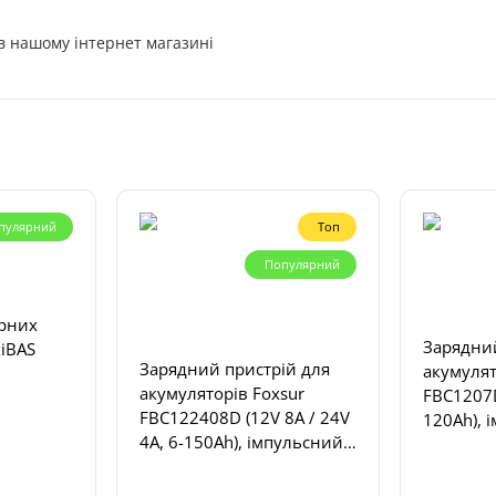
в нашому інтернет магазині
пулярний
Топ
Популярний
орних
Зарядний
xiBAS
Зарядний пристрій для
акумулят
акумуляторів Foxsur
FBC1207D
FBC122408D (12V 8A / 24V
120Ah), 
4A, 6-150Ah), імпульсний,
автомат
автоматичний