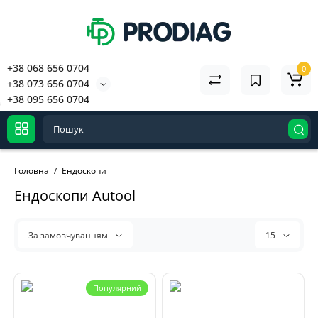
Паяльна станція YIHUA
992D-III 3 в 1 (C210 1140W;
C245 1220W; термофен
+38 068 656 0704
1000W)
0
8295 грн
+38 073 656 0704
+38 095 656 0704
Головна
Ендоскопи
Ендоскопи Autool
За замовчуванням
15
Популярний