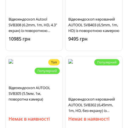
Відеоендоскоп Autool
Відеоендоскоп керований
SVB308 (6.2mm, 1m, HD, 4.3"
AUTOOL SVB403 (6,5mm, 1m,
екран) із поворотною
HD) із поворотною камерою
камерою
10985 грн
9495 грн
Топ
Популярний
Популярний
Відеоендоскоп AUTOOL
SVB305 (5.5мм, 1м,
поворотна камера)
Відеоендоскоп керований
AUTOOL SVB302 (6,45mm,
1m, HD, без екрану) із
поворотною камерою
Немає в наявності
Немає в наявності