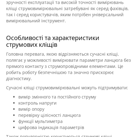
зручності експлуатації та високій точності вимірювань
кліщі струмовимірювальні затребувані як серед фахівців,
так і серед користувачів, яким потрібен універсальний
вимірювальний інструмент.
Особливості та характеристики
струмових кліщів
Головна перевага, якою відрізняються сучасні кліщі,
полягає у можливості вимірювати параметри ланцюга без
прямого контакту з струмопровідними елементами. Це
робить роботу безпечнішою та значно прискорює
діагностику.
Сучасні кліщі струмовимірювальні можуть підтримувати:
вимір змінного та постійного струму
контроль напруги
вимір опору
перевірку цілісності ланцюга
функції мультиметра
цифрова індикація параметрів
Також популярністю користуються струмові кліщі