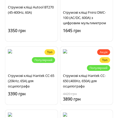
Струмові кліщі Autool BT270
(45-400Hz, 60A)
Струмові кліщі Fnirsi DMC-
100 (AC/DC, 600А) з
цифровим мультиметром
3350 грн
1645 грн
Топ
Акція
Популярний
Топ
Популярний
Струмові кліщі Hantek CC-65
Струмові кліщі Hantek CC-
(20kHz, 65A) для
650 (400Hz, 650A) для
осцилографа
осцилографа
3390 грн
4420 грн
3890 грн