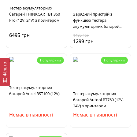
Тестер акумуляторних
батарей THINKCAR TBT 360
Зарядний пристрій з
Pro (12V, 24V) з принтером
функцією тестера
акумуляторних батарей
Konnwei KW510 (12V 5А, 4-
6495 грн
1495 грн
100Ah)
1299 грн
Популярний
Популярний
Фільтр
Тестер акумуляторних
батарей Ancel BST100 (12V)
Тестер акумуляторних
батарей Autool BT760 (12V,
24V) з принтером
(оновлений)
Немає в наявності
Немає в наявності