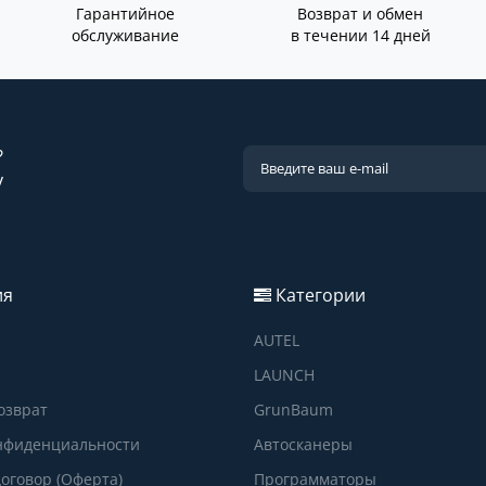
Гарантийное
Возврат и обмен
обслуживание
в течении 14 дней
?
у
ия
Категории
AUTEL
LAUNCH
озврат
GrunBaum
нфиденциальности
Автосканеры
оговор (Оферта)
Программаторы