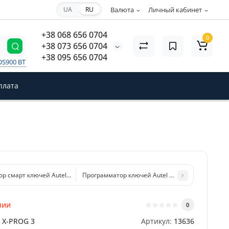
UA
RU
Валюта
Личный кабинет
+38 068 656 0704
0
+38 073 656 0704
+38 095 656 0704
DS900 BT
плата
ор смарт ключей Autel APB112
Программатор ключей Autel XP400 PRO
чии
0
X-PROG 3
Артикул:
13636