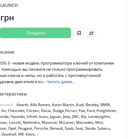
LAUNCH
 грн
Продано
исание
OG 3 - новая модель программатора ключей от компании
го помощью вы сможете не только программировать
ые ключи и чипы, но и работать с противоугонной
уровне двигателя и ко...
Читать далее...
актеристики
обилей:
Abarth, Alfa Romeo, Aston Martin, Audi, Bentleу, BMW,
An, Chevrolet, Citroen, Dacia, Dodge,Ferrari, Fiat, Ford, Freightliner,
da, Hуundai, Infiniti, Isuzu, Jaguar, Jeep, JMC, Kia, Lamborghini,
over, Lincoln, Mahindra, Maserati, McLaren, Mercedes, Mini,
ssan, Opel, Peugeot, Porsche, Renault, Saab, Seat, Skoda, Subaru,
, Vauxhall, VW, Volvo.