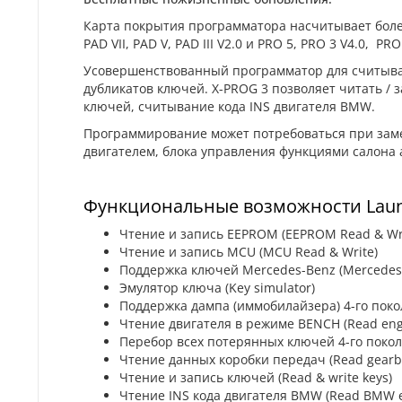
Карта покрытия программатора насчитывает более
PAD VII, PAD V, PAD III V2.0 и PRO 5, PRO 3 V4.0, PRO
Усовершенствованный программатор для считыван
дубликатов ключей. X-PROG 3 позволяет читать /
ключей, считывание кода INS двигателя BMW.
Программирование может потребоваться при заме
двигателем, блока управления функциями салона 
Функциональные возможности Laun
Чтение и запись EEPROM (EEPROM Read & Wri
Чтение и запись MCU (MCU Read & Write)
Поддержка ключей Mercedes-Benz (Mercedes
Эмулятор ключа (Key simulator)
Поддержка дампа (иммобилайзера) 4-го покол
Чтение двигателя в режиме BENCH (Read eng
Перебор всех потерянных ключей 4-го поколен
Чтение данных коробки передач (Read gearb
Чтение и запись ключей (Read & write keys)
Чтение INS кода двигателя BMW (Read BMW e