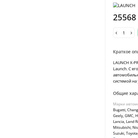
25568
Краткое оп
LAUNCH X-PR
Launch. С е
автомобильн
системой на 
Общие хар
Марки автом
Bugatti, Chang 
Geelу, GMC, Hon
Lancia, Land R
Mitsubishi, Ni
Suzuki, Toуota