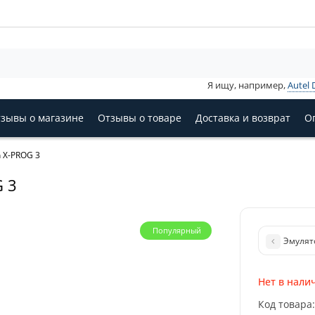
Я ищу, например,
Autel 
зывы о магазине
Отзывы о товаре
Доставка и возврат
О
 X-PROG 3
 3
Популярный
Эмулят
Нет в нали
Код товара: