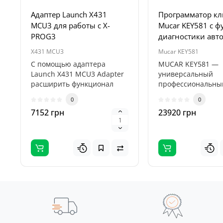
Адаптер Launch X431
Программатор к
MCU3 для работы с X-
Mucar KEY581 с 
PROG3
диагностики авт
X431 MCU3
Mucar KEY581
С помощью адаптера
MUCAR KEY581 —
Launch X431 MCU3 Adapter
универсальный
расширить функционал
профессиональны
программатора X-PROG3,
инструмент для
0
0
предоставив ..
программировани
7152 грн
23920 грн
автомобильных кл