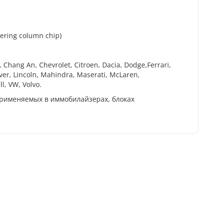
ering column chip)
hang An, Chevrolet, Citroen, Dacia, Dodge,Ferrari,
Rover, Lincoln, Mahindra, Maserati, McLaren,
l, VW, Volvo.
применяемых в иммобилайзерах, блоках