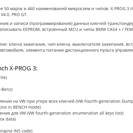
 50 марок и 460 наименований микросхем и чипов. X-PROG 3 п
 V4.0, PRO GT.
ия и записи (программирования) данных ключей-транспондеро
 записывать EEPROM, встроенный MCU и чипы BMW CAS4 + / FEM
не: ключа зажигания, чип-ключа, выключателя зажигания, вс
автомобиля, элемента питания дистанционного пульта управле
ch X-PROG 3:
te)
-Benz)
ения на VW при утере всех ключей (VW Fourth-generation Dump 
ine in BENCH mode)
ия для VW (VW fourth-generation enumeration all keys lost)
ox data)
ngine INS code)