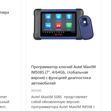
йзера
Программатор ключей Autel MaxiIM
IM508S (7", 4/64Gb, глобальная
версия) с функцией диагностики
автомобилей
IM508S
mmer
Autel MaxiIM 508S представляет
льный
собой обновленную версию
ент,
программатора Autel MaxiIM IM508 с