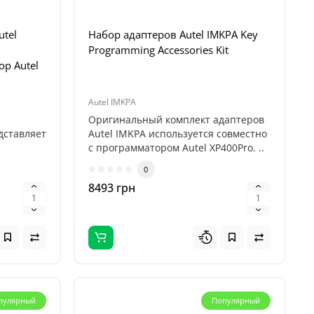
tel
Набор адаптеров Autel IMKPA Key
Programming Accessories Kit
р Autel
Autel IMKPA
Оригинальный комплект адаптеров
дставляет
Autel IMKPA используется совместно
с программатором Autel XP400Pro. ..
0
8493 грн
one Pro
ar на 1
обили)
Diagzone Pro (EasyDiag 2.0, 3.0, DBScar) легкові + електро
ne Pro
.0, DBScar
пулярный
Популярный
т ..