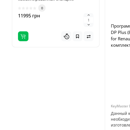
объединяющая высоко..
..
0
11995 грн
3695 гр
Програм
DP Plus (
for Renau
комплект
Данный к
необходи
изготовл