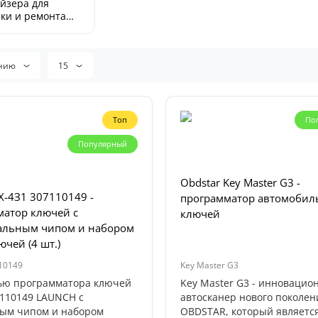
йзера для
ки и ремонта
 (5)
анию
15
Топ
По
Популярный
Obdstar Key Master G3 -
-4З1 307110149 -
программатор автомобил
матор ключей с
ключей
альным чипом и набором
ючей (4 шт.)
10149
Key Master G3
Топ
ью программатора ключей
Key Master G3 - инновацио
7110149 LAUNCH с
автосканер нового поколен
Популярный
ым чипом и набором
OBDSTAR, который являетс