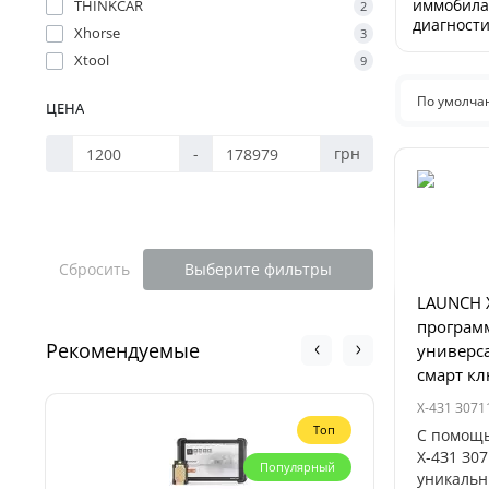
иммобила
THINKCAR
2
диагности
Xhorse
3
блоков ECU
Xtool
9
По умолч
ЦЕНА
-
грн
Сбросить
Выберите фильтры
LAUNCH X
програм
Рекомендуемые
универс
смарт кл
X-4З1 З071
Топ
С помощ
X-4З1 З0
Популярный
уникальн