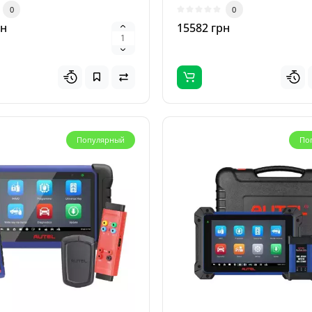
предназначе..
0
0
рн
15582 грн
Популярный
По