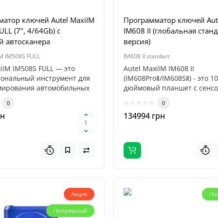
атор ключей Autel MaxiIM
Программатор ключей Aut
LL (7", 4/64Gb) с
IM608 II (глобальная стан
й автосканера
версия)
IM IM508S FULL
IM608 II standart
iIM IM508S FULL — это
Autel MaxiIM IM608 II
ональный инструмент для
(IM608ProⅡ/IM608SⅡ) - это 10
мирования автомобильных
дюймовый планшет с сенс
экраном на ба..
0
0
рн
134994 грн
Акция
По
Популярный