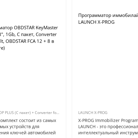
0
0
Программатор иммобила
н
3800 грн
LAUNCH X-PROG
матор OBDSTAR KeyMaster
8", 1Gb, С пакет, Converter
lt, OBDSTAR FCA 12 + 8 в
е)
KeyMaster DP PLUS (C пакет) + Converter for Renault + FCA 12 + 8
LAUNCH X-PROG
омплект состоит из самых
X-PROG Immobilizer Progra
мых устройств для
LAUNCH - это профессиона
ения ключей автомобилей
интеллектуальный инструм