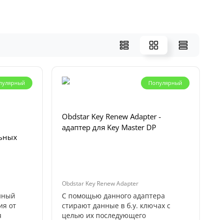
пулярный
Популярный
Obdstar Key Renew Adapter -
адаптер для Key Master DP
ьных
Obdstar Key Renew Adapter
нный
С помощью данного адаптера
ия от
стирают данные в б.у. ключах с
я
целью их последующего