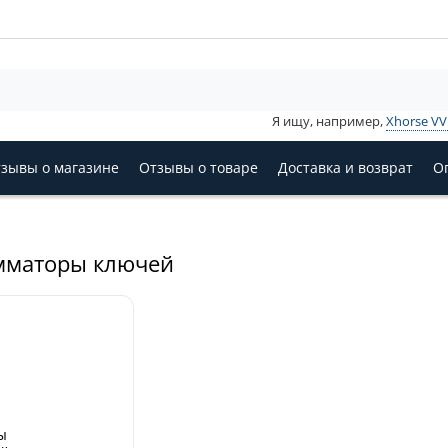
Я ищу, например,
Xhorse V
зывы о магазине
Отзывы о товаре
Доставка и возврат
О
мматоры ключей
ы