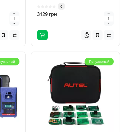
использования при пр..
0
3129 грн
пулярный
Популярный