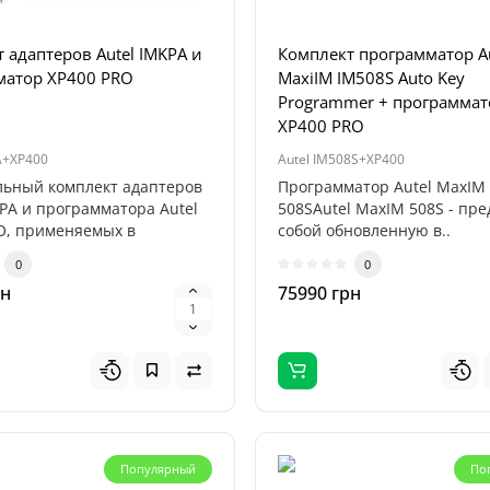
 адаптеров Autel IMKPA и
Комплект программатор Au
матор XP400 PRO
MaxiIM IM508S Auto Key
Programmer + программато
XP400 PRO
A+XP400
Autel IM508S+XP400
ьный комплект адаптеров
Программатор Autel MaxIM
KPA и программатора Autel
508SAutel MaxIM 508S - пре
O, применяемых в
собой обновленную в..
орный блок питания
и..
0
0
S-150 Plus (1CH, 30V, 5A)
рн
75990 грн
Активация подписки Diagz
для EasyDiag 2.0, 3.0, DBSc
год (Легковые + Электром
s
S 150 - это компактный и
Активация подписки DiagZo
оизводительный источник
для EasyDiag 2.0, EasyDiag 3
Популярный
По
постоянного тока, который
и Golo CarCare предоставляе