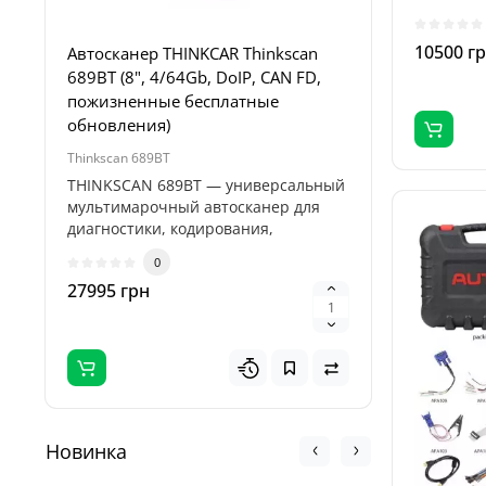
смарт-кл
10500 г
Автосканер THINKCAR Thinkscan
Пуско-за
689BT (8", 4/64Gb, DoIP, CAN FD,
Profiline
пожизненные бесплатные
4000А, 1
обновления)
Thinkscan 689BT
Titan 32000
THINKSCAN 689BT — универсальный
Пуско-зар
мультимарочный автосканер для
Titan 32
диагностики, кодирования,
професси
адаптаций и..
предназн
0
27995 грн
5995 гр
Новинка