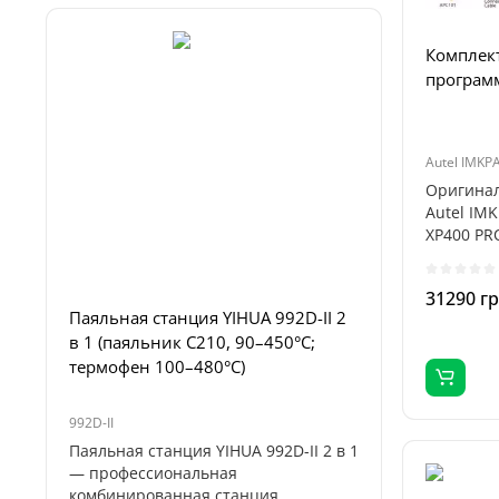
Комплект
програм
Autel IMKP
Оригинал
Autel IM
XP400 PR
Лаборат
программ
FNIRSI DP
31290 г
Паяльная станция YIHUA 992D-II 2
в 1 (паяльник C210, 90–450°C;
термофен 100–480°C)
992D-II
DPS150 Plu
Паяльная станция YIHUA 992D-II 2 в 1
FNIRSI DP
— профессиональная
высокопр
комбинированная станция,
питания 