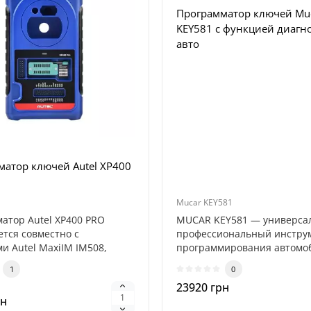
Программатор ключей Mu
KEY581 с функцией диагн
авто
атор ключей Autel XP400
Mucar KEY581
атор Autel XP400 PRO
MUCAR KEY581 — универса
ется совместно с
профессиональный инстру
и Autel MaxiIM IM508,
программирования автомо
608, Ma..
ключей и..
1
0
23920 грн
рн