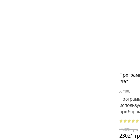
Программ
PRO
XP400
Программ
использу
приборам
MaxiIM IM
26820 грн
23021 г