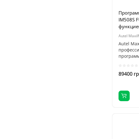
Программ
IM508S FU
функцие
Autel Maxi
Autel Max
професси
програм
ключей..
89400 г