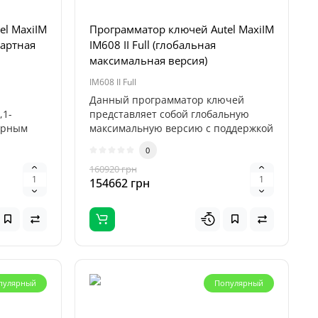
el MaxiIM
Программатор ключей Autel MaxiIM
дартная
IM608 II Full (глобальная
максимальная версия)
IM608 II Full
Данный программатор ключей
,1-
представляет собой глобальную
орным
максимальную версию с поддержкой
русского я..
0
160920 грн
154662 грн
пулярный
Популярный