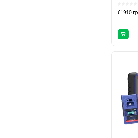
2018+. ..
61910 г