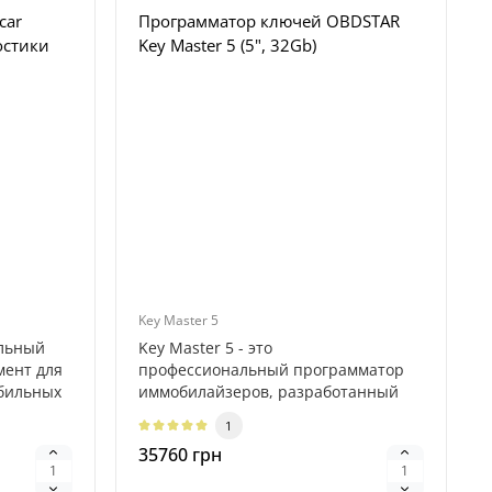
car
Программатор ключей OBDSTAR
остики
Key Master 5 (5", 32Gb)
Key Master 5
льный
Key Master 5 - это
мент для
профессиональный программатор
бильных
иммобилайзеров, разработанный
компанией OBDSTAR для..
1
35760 грн