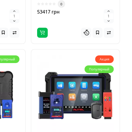
бес..
0
53417 грн
пулярный
Акция
Популярный