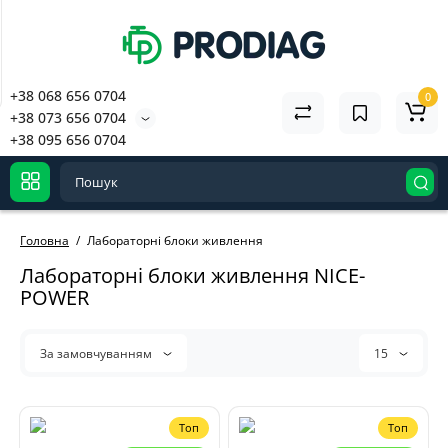
992D-III 3 в 1 (C210 1140W;
C245 1220W; термофен
1000W)
8295 грн
+38 068 656 0704
0
+38 073 656 0704
+38 095 656 0704
Головна
Лабораторні блоки живлення
Лабораторні блоки живлення NICE-
POWER
За замовчуванням
15
Топ
Топ