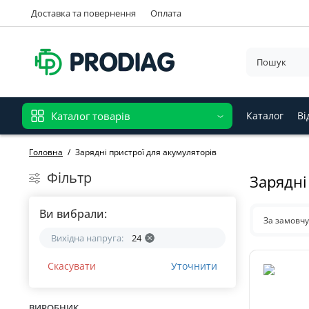
Доставка та повернення
Оплата
Каталог товарів
Каталог
Ві
Головна
Зарядні пристрої для акумуляторів
Фільтр
Зарядні
Ви вибрали:
За замовч
Вихідна напруга:
24
Скасувати
Уточнити
ВИРОБНИК