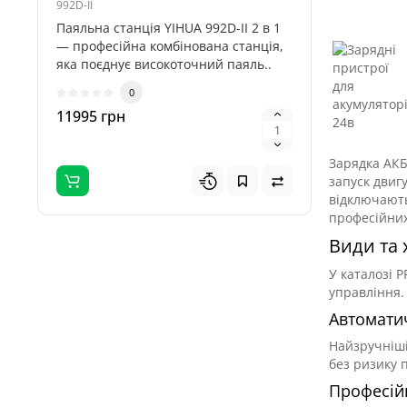
992D-II
DPS150 Plu
Паяльна станція YIHUA 992D-II 2 в 1
FNIRSI DP
— професійна комбінована станція,
високопр
яка поєднує високоточний паяль..
живлення
забезпеч.
0
11995 грн
3695 гр
Зарядка АКБ
запуск двиг
відключають
професійних
Види та 
У каталозі 
управління.
Автомати
Найзручніші
без ризику 
Професій