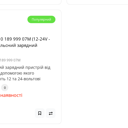
Популярний
 0 189 999 07M (12-24V -
пульсний зарядний
 189 999 07M
ий зарядний пристрій від
а допомогою якого
ть 12 та 24-вольтові
ри...
0
орний блок живлення
 наявності
S-150 Plus (1CH, 30V, 5A)
Активація підписки Diagzo
для EasyDiag 2.0, 3.0, DBSc
рік (Легкові + Електромобі