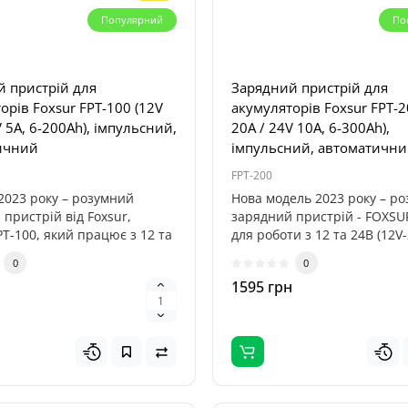
Популярний
По
 пристрій для
Зарядний пристрій для
орів Foxsur FPT-100 (12V
акумуляторів Foxsur FPT-2
V 5A, 6-200Ah), імпульсний,
20A / 24V 10A, 6-300Ah),
ичний
імпульсний, автоматичн
FPT-200
2023 року – розумний
Нова модель 2023 року – р
пристрій від Foxsur,
зарядний пристрій - FOXSU
T-100, який працює з 12 та
для роботи з 12 та 24В (12V-
0
0
н
1595 грн