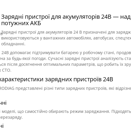
s
S 150 – це компактне та
Активація підписки DiagZon
одуктивне джерело
EasyDiag 2.0, EasyDiag 3.0, 
Зарядні пристрої для акумуляторів 24В — на
 постійного струму, яке
Golo CarCare надає доступ ..
потужних АКБ
.
0
0
Зарядні пристрої для акумуляторів 24 В призначені для зарядж
н
3800 грн
використовуються у вантажних автомобілях, автобусах, спецте
обладнанні.
 24В допомагає підтримувати батарею у робочому стані, продов
уна за будь-якої погоди. Сучасні зарядні пристрої аналізують 
ся після досягнення оптимальних параметрів, що робить їх зру
 СТО.
характеристики зарядних пристроїв 24В
PRODIAG представлені різні типи зарядних пристроїв, які відрі
чні
 моделі, що самостійно обирають режим заряджання. Підходять
перезаряду.
ні