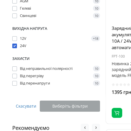
AGM
10
Гелеві
10
Свинцеві
10
Зарядний
ВИХІДНА НАПРУГА
акумулят
12V
+18
10A / 24
24V
автомат
FPT-100
ЗАХИСТИ
Новинка 
Від неправильної полярності
10
зарядний 
модель FP
Від перегріву
10
24В..
Від перенапруги
10
1395 гр
Скасувати
Виберіть фільтри
Рекомендуємо