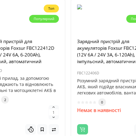
Топ
Популярний
Топ
По
Популярний
 пристрій для
Зарядний пристрій для
орів Foxsur FBC122412D
акумуляторів Foxsur FBC
рядний пристрій Profiline
/ 24V 6A, 6-200Ah),
(12V 6A / 24V 3A, 6-120Ah),
000 (32000mAh, 4000А, 12V,
ний, автоматичний
імпульсний, автоматичн
)
D
FBC122406D
 прилад, за допомогою
ядний пристрій Profiline
Розумний зарядний пристр
ряджають та відновлюють
000 — потужний
АКБ, який підійде власника
льні та мотоциклетні АКБ в
ний бустер, призначений
легкових автомобілів, ванта
ку..
мотоц..
2
0
0
н
н
Немає в наявності