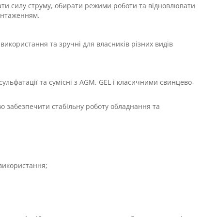
ти силу струму, обирати режими роботи та відновлювати
антаженням.
 використання та зручні для власників різних видів
ульфатації та сумісні з AGM, GEL і класичними свинцево-
иво забезпечити стабільну роботу обладнання та
використання;