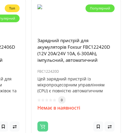
Топ
Популярний
пулярний
Зарядний пристрій для
122406D
акумуляторів Foxsur FBC122420D
(12V 20A/24V 10A, 6-300Ah),
ий
імпульсний, автоматичний
FBC122420D
ій для
Цей зарядний пристрій із
м
мікропроцесорним управлінням
жівок та
(CPU) є повністю автоматичним
рішенням для за..
0
Немає в наявності