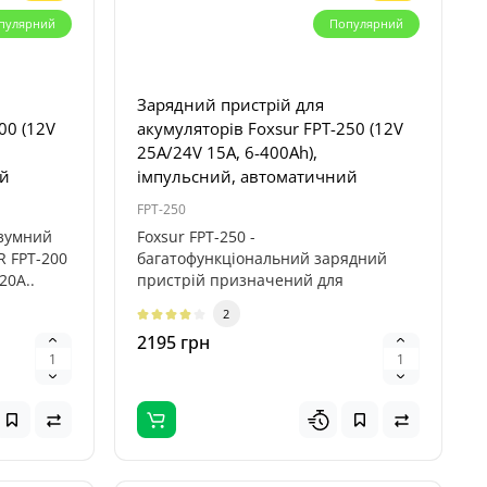
пулярний
Популярний
Зарядний пристрій для
00 (12V
акумуляторів Foxsur FPT-250 (12V
25A/24V 15A, 6-400Ah),
ий
імпульсний, автоматичний
FPT-250
озумний
Foxsur FPT-250 -
R FPT-200
багатофункціональний зарядний
20А..
пристрій призначений для
ефективного заряджання та ві..
2
2195 грн