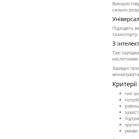
Використову
сильно розр
Універсал
Підходять я
транспорту.
З інтеле
Такі зарядк
кислотними
Зарядні при
мінімізуват
Критерії
тип ак
потріб
рівен
захист
підтри
зручні
умови 