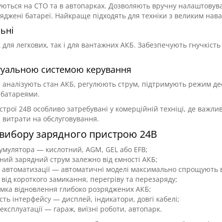
ються на СТО та в автопарках. Дозволяють вручну налаштовува
яджені батареї. Найкраще підходять для техніки з великим нав
ьні
к для легкових, так і для вантажних АКБ. Забезпечують гнучкість
ктуальною системою керування
и аналізують стан АКБ, регулюють струм, підтримують режим дес
 батареями.
строї 24В особливо затребувані у комерційній техніці, де важл
и витрати на обслуговування.
 вибору зарядного пристрою 24В
умулятора — кислотний, AGM, GEL або EFB;
ний зарядний струм залежно від ємності АКБ;
ь автоматизації — автоматичні моделі максимально спрощують 
 від короткого замикання, перегріву та перезаряду;
мка відновлення глибоко розряджених АКБ;
сть інтерфейсу — дисплей, індикатори, довгі кабелі;
експлуатації — гараж, виїзні роботи, автопарк.