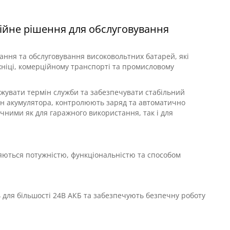
Diagzone Pro (EasyDiag 2.0, 3.0, DBScar) легкові + електро
e Pro для
DBScar та
дійне рішення для обслуговування
ання та обслуговування високовольтних батарей, які
хніці, комерційному транспорті та промисловому
жувати термін служби та забезпечувати стабільний
стан акумулятора, контролюють заряд та автоматично
чними як для гаражного використання, так і для
зняються потужністю, функціональністю та способом
 для більшості 24В АКБ та забезпечують безпечну роботу