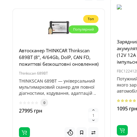
Топ
Популярний
Зарядний
акумулят
Автосканер THINKCAR Thinkscan
Пуско-за
(12V 12A 
689BT (8", 4/64Gb, DoIP, CAN FD,
Titan 32
імпульс
пожиттєві безкоштовні оновлення)
118.4Wh
FBC122412
Thinkscan 689BT
Titan 32000
Потужний
THINKSCAN 689BT — універсальний
Пуско-зар
якого за
мультимарковий сканер для повної
Titan 32
автомобі
діагностики, кодування, адаптацій ..
професій
авт..
для запус
0
1095 гр
27995 грн
5995 гр