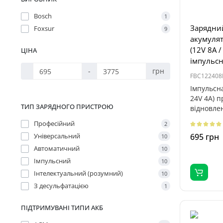
Bosch
1
Зарядний
Foxsur
9
акумулят
(12V 8A /
ЦІНА
імпульс
-
грн
FBC122408
Імпульсна
24V 4A) 
ТИП ЗАРЯДНОГО ПРИСТРОЮ
відновле
десульфат
Професійний
2
Універсальний
695 грн
10
Автоматичний
10
Імпульсний
10
Інтелектуальний (розумний)
10
З десульфатацією
1
ПІДТРИМУВАНІ ТИПИ АКБ