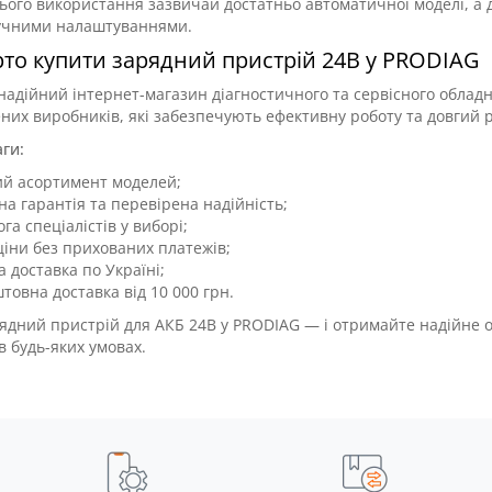
ого використання зазвичай достатньо автоматичної моделі, а
ручними налаштуваннями.
то купити зарядний пристрій 24В у PRODIAG
адійний інтернет-магазин діагностичного та сервісного обладна
ених виробників, які забезпечують ефективну роботу та довгий 
ги:
ий асортимент моделей;
на гарантія та перевірена надійність;
га спеціалістів у виборі;
ціни без прихованих платежів;
 доставка по Україні;
товна доставка від 10 000 грн.
ядний пристрій для АКБ 24В у PRODIAG — і отримайте надійне 
в будь-яких умовах.