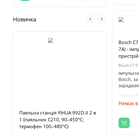
Новинка
Bosch C7
7A) - ім
пристрій
Bosch C7 0
Імпульсн
Bosch, з
зараджаю
акумулято
Лаборат
Немає в
FNIRSI DP
Паяльна станція YIHUA 992D-II 2 в
1 (паяльник C210, 90–450°C;
термофен 100–480°C)