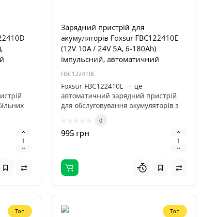
Зарядний пристрій для
122410D
акумуляторів Foxsur FBC122410E
,
(12V 10A / 24V 5A, 6-180Ah)
ий
імпульсний, автоматичний
FBC122410E
Foxsur FBC122410E — це
истрій
автоматичний зарядний пристрій
більних
для обслуговування акумуляторів з
напругою 12В..
0
995 грн
Топ
Топ