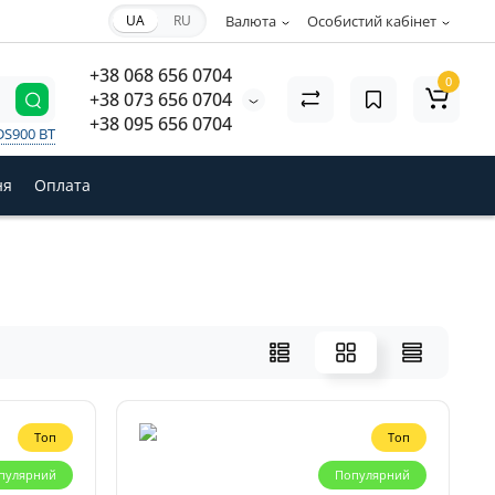
UA
RU
Валюта
Особистий кабінет
+38 068 656 0704
0
+38 073 656 0704
+38 095 656 0704
DS900 BT
ня
Оплата
Топ
Топ
пулярний
Популярний