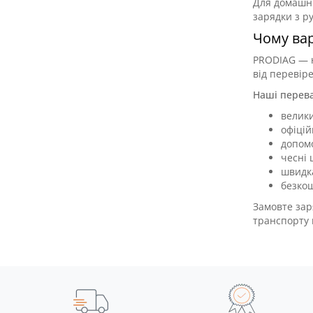
Для домашнь
зарядки з 
Чому вар
PRODIAG — н
від перевір
Наші перева
велик
офіцій
допомо
чесні 
швидка
безкош
Замовте зар
транспорту 