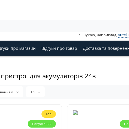
Я шукаю, наприклад,
Autel 
дгуки про магазин
Відгуки про товар
Доставка та повернен
 пристрої для акумуляторів 24в
уванням
15
Топ
Популярний
По