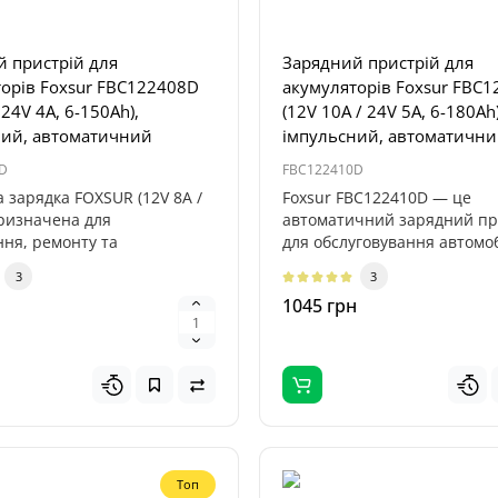
 пристрій для
Зарядний пристрій для
орів Foxsur FBC122408D
акумуляторів Foxsur FBC
 24V 4A, 6-150Ah),
(12V 10A / 24V 5A, 6-180Ah)
ний, автоматичний
імпульсний, автоматичн
D
FBC122410D
 зарядка FOXSUR (12V 8A /
Foxsur FBC122410D — це
призначена для
автоматичний зарядний пр
ння, ремонту та
для обслуговування автомо
ації АКБ ..
акумуляторів ..
3
3
1045 грн
Топ