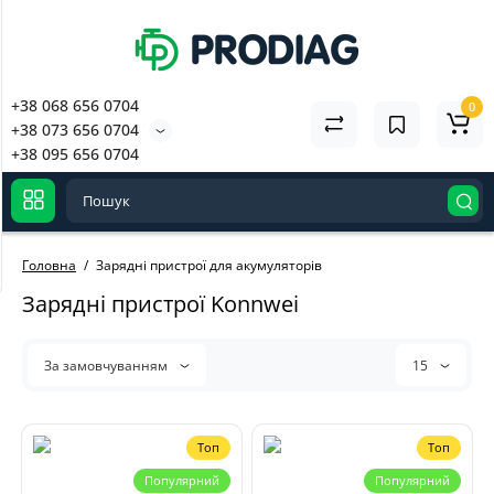
+38 068 656 0704
0
+38 073 656 0704
+38 095 656 0704
Паяльна станція YIHUA
992D-III 3 в 1 (C210 1140W;
C245 1220W; термофен
1000W)
8295 грн
Головна
Зарядні пристрої для акумуляторів
Зарядні пристрої Konnwei
За замовчуванням
15
Топ
Топ
Популярний
Популярний