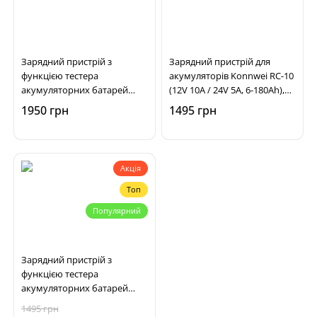
Зарядний пристрій з
Зарядний пристрій для
функцією тестера
акумуляторів Konnwei RC-10
акумуляторних батарей
(12V 10А / 24V 5А, 6-180Ah),
Konnwei KW520 (12V 10А /
імпульсний, автоматичний
1950 грн
1495 грн
24V 5А, 4-150Ah)
Акція
Топ
Популярний
Зарядний пристрій з
функцією тестера
акумуляторних батарей
Konnwei KW510 (12V 5А, 4-
1495 грн
100Ah)