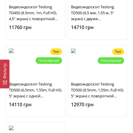
Видеоэндоскоп Teslong
Видеоэндоскоп Teslong
TD450 (8.5mm, 1m, Full HD,
TD500 (6,5 мм, 1,55 м, 5"
4,5" экран) с поворотной
экран) с двумя
камерой
поворотными камерами
11760 грн
14710 грн
Топ
Топ
Популярный
Популярный
Фильтр
Видеоэндоскоп Teslong
Видеоэндоскоп Teslong
TD500 (6,5mm, 1,55m, Full HD,
TD500 (8.5mm, 1,55m, Full HD,
5" экран) с одной
5" экран) с поворотной
поворотной камерой
камерой
14110 грн
12970 грн