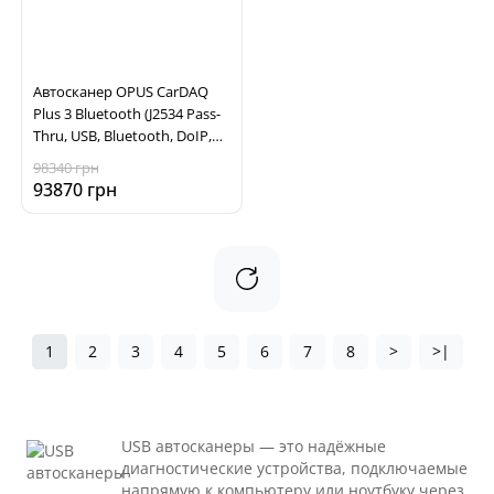
Автосканер OPUS CarDAQ
Plus 3 Bluetooth (J2534 Pass-
Thru, USB, Bluetooth, DoIP,
CAN FD)
98340 грн
93870 грн
1
2
3
4
5
6
7
8
>
>|
USB автосканеры — это надёжные
диагностические устройства, подключаемые
напрямую к компьютеру или ноутбуку через