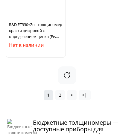
R&D ET330+Zn - толщиномер
краски цифровой с
определением цинка (Fe,
NFe, Fe+Zn)
Нет в наличии
1
2
>
>|
Бюджетные толщиномеры —
доступные приборы для