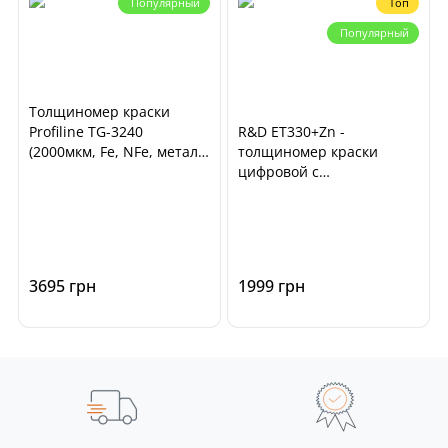
Популярный
Топ
Популярный
Толщиномер краски
Profiline TG-3240
R&D ET330+Zn -
(2000мкм, Fe, NFe, металл.
толщиномер краски
шпаклевка)
цифровой с
определением цинка (Fe,
NFe, Fe+Zn)
3695 грн
1999 грн