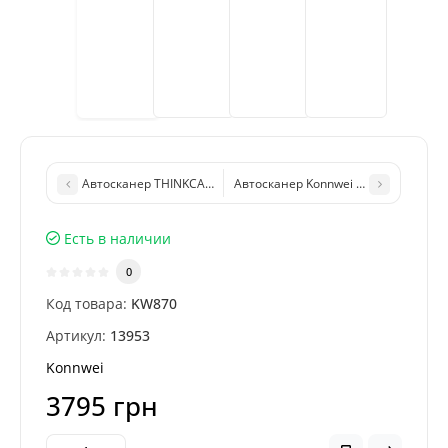
Автосканер THINKCAR Thinkdiag (ПО Thinkdiag+, 1год обновле
Автосканер Konnwei KW681 с функци
Есть в наличии
0
Код товара:
KW870
Артикул:
13953
Konnwei
3795 грн