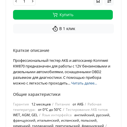
Купить
В 1 клик
Краткое описание
Профессиональный тестер АКБ и автосканер Konnwei
KW870 предназначен для работы с 12V бензиновыми и
дизельными автомобилями, оснащенными OBD2
разъемом для диагностики. С помощью прибора
можно с легкостью проходить...
Читать далее...
Общие характеристики
Гарантия
12 месяцев
Питание
от АКБ
Рабочая
температура:
от 0°C до 50°C
Тестирование АКБ типов
WET, AGM, GEL
Язык интерфейса
английский, русский,
французский, итальянский, испанский, польский,
немецкий, голландский, португальский, французский