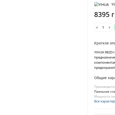
Y
8395 
Краткое оп
YIHUA 982D-
предназначе
компонентам
предохраните
Общие хар
Производите
Паяльная ст
Мощность па
Все характе