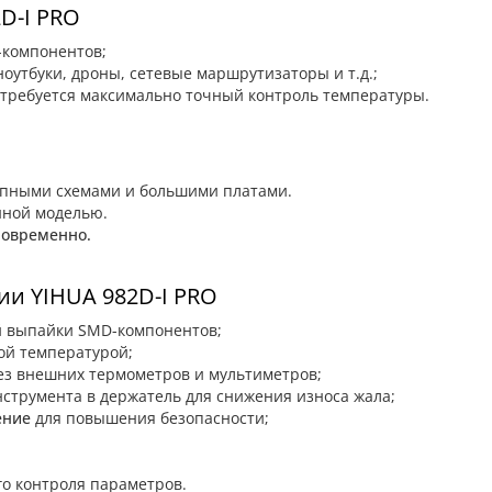
D-I PRO
-компонентов;
оутбуки, дроны, сетевые маршрутизаторы и т.д.;
е требуется максимально точный контроль температуры.
упными схемами и большими платами.
нной моделью.
новременно.
и YIHUA 982D-I PRO
й выпайки SMD-компонентов;
ой температурой;
з внешних термометров и мультиметров;
струмента в держатель для снижения износа жала;
ение
для повышения безопасности;
о контроля параметров.