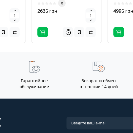
0
йство ..
термовоздушной ..
1». Благ..
2635 грн
4995 гр
Гарантийное
Возврат и обмен
обслуживание
в течении 14 дней
?
у