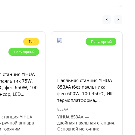
Топ
Популярный
Популярный
 станция YIHUA
Паяльная станция YIHUA
(паяльник 75W,
853AA (без паяльника;
C; фен 650W, 100-
фен 600W, 100-450°C, ИК
енсор, LED
термоплатформа,
аналоговая)
853AA
 станция YIHUA
YIHUA 853AA —
 ручной аппарат
двойная паяльная станция.
и горячим
Основной источник
 с паяльником «2 в
нагрева — фен мощностью