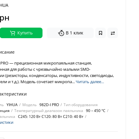
IHUA
грн
Купить
В 1 клик
исание
I PRO — прецизионная микропаяльная станция,
нная для работы с чрезвычайно малыми SMD-
и (резисторы, конденсаторы, индуктивности, светодиоды,
ли и т.д.). Модель сочетает микропа...
Читать далее...
актеристики
ль
YIHUA
Модель
982D-I PRO
Тип оборудования
анция
Температурный диапазон паяльника
90 – 450 °C
яльника
C245: 120 Вт C120: 80 Вт C210: 40 Вт
ристики