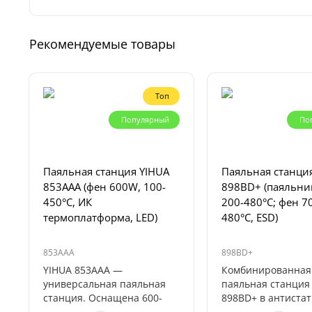
Рекомендуемые товары
Топ
Популярный
По
Паяльная станция YIHUA
Паяльная станци
853AAA (фен 600W, 100-
898BD+ (паяльни
450°C, ИК
200-480°C; фен 7
термоплатформа, LED)
480°C, ESD)
853AAA
898BD+
YIHUA 853AAA —
Комбинированная
универсальная паяльная
паяльная станция
станция. Оснащена 600-
898BD+ в антиста
ваттным феном для
исполнении —