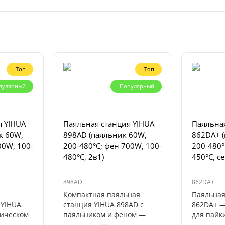
Топ
Топ
пулярный
Популярный
я YIHUA
Паяльная станция YIHUA
Паяльная
к 60W,
898AD (паяльник 60W,
862DA+ 
00W, 100-
200-480°C; фен 700W, 100-
200-480°
480°C, 2в1)
450°C, с
дисплей)
898AD
862DA+
Компактная паяльная
Паяльная
 YIHUA
станция YIHUA 898AD с
862DA+ —
тическом
паяльником и феном —
для пайк
мощное устройство для
воздухом