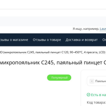
Я ищу, например,
Lau
зывы о магазине
Отзывы о товаре
Доставка и возврат
О
O (микропояльник C245, паяльный пинцет C120, 90–450°C, 4 пресета, LCD)
микропояльник C245, паяльный пинцет C1
Популярный
Паяльна
Есть в н
Код товара: