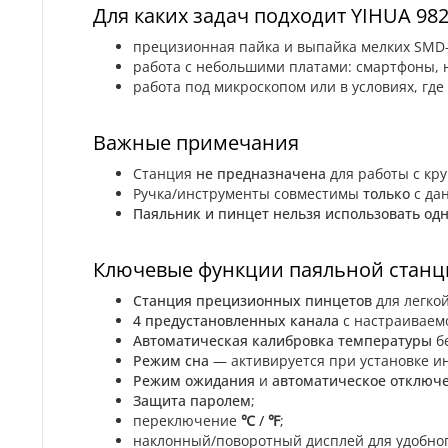
Для каких задач подходит YIHUA 982
прецизионная пайка и выпайка мелких SMD
работа с небольшими платами: смартфоны, н
работа под микроскопом или в условиях, гд
Важные примечания
Станция
не предназначена
для работы с кр
Ручка/инструменты совместимы
только
с да
Паяльник и пинцет нельзя использовать од
Ключевые функции паяльной станци
Станция прецизионных пинцетов
для легко
4 предустановленных канала
с настраиваем
Автоматическая калибровка температуры
бе
Режим сна
— активируется при установке ин
Режим ожидания
и
автоматическое отключ
Защита паролем
;
переключение
℃ / ℉
;
наклонный/поворотный дисплей для удобног