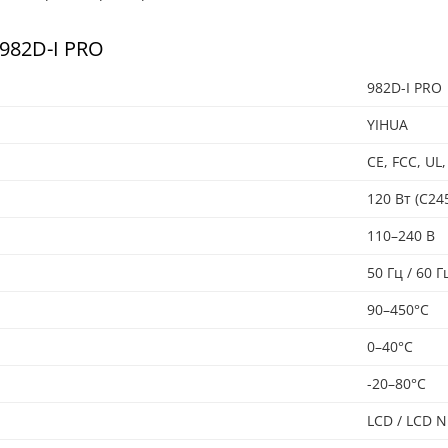
982D-I PRO
982D-I PRO
YIHUA
CE, FCC, UL
120 Вт (C245
110–240 В
50 Гц / 60 Г
90–450°C
0–40°C
-20–80°C
LCD / LCD N