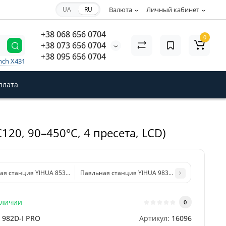
UA
RU
Валюта
Личный кабинет
+38 068 656 0704
0
+38 073 656 0704
+38 095 656 0704
nch X431
плата
20, 90–450°C, 4 пресета, LCD)
я станция YIHUA 853D 5A-II 3 в 1 (фен, паяльник, БП)
Паяльная станция YIHUA 983D 3 в 1 (фен, паяльн
аличии
0
982D-I PRO
Артикул:
16096