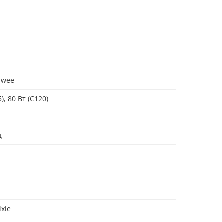
, wee
), 80 Вт (C120)
ц
ixie