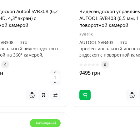
оскоп Autool SVB308 (6,2
Видеоэндоскоп управляе
HD, 4,3" экран) с
AUTOOL SVB403 (6,5 мм, 1 
ной камерой
поворотной камерой
SVB403
VB308 — это
AUTOOL SVB403 — это
ональный видеоэндоскоп с
профессиональный инспе
ой на 360° камерой,
эндоскоп с поворотной кам
аченный для..
предназначенный дл..
0
0
рн
9495 грн
Популярный