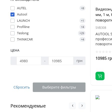
AUTEL
+8
Видеоэнд
Autool
мм, 1 м, 
поворот
LAUNCH
+1
Profiline
+4
SVB308
Teslong
+29
AUTOOL S
професси
THINKCAR
+4
поворотн
предназн
ЦЕНА
10985 г
-
грн
Сбросить
Выберите фильтры
Рекомендуемые