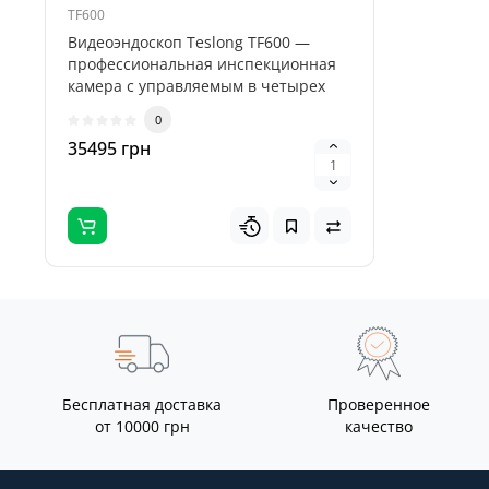
TF600
Teslong 5-M
Видеоэндоскоп Teslong TF600 —
Teslong 5
профессиональная инспекционная
пяти сме
камера с управляемым в четырех
бороскопо
направле..
0
35495 грн
895 грн
Бесплатная доставка
Проверенное
от 10000 грн
качество