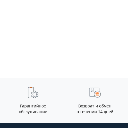
irror Set
992D-III
-Mirror Set — комплект из
Паяльная станция YIHUA 992
нных боковых зеркал для
1 — профессиональная
в Teslong серий NTG100, ..
комбинированная станция 
пайки и термово..
0
0
8295 грн
Гарантийное
Возврат и обмен
обслуживание
в течении 14 дней