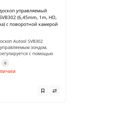
доскоп управляемый
Топ
SVB302 (6,45mm, 1m, HD,
на) с поворотной камерой
Популярный
оскоп Autool SVB302
рядное устройство
управляемым зондом,
 Titan 32000 (32000mAh,
регулируется с помощью
ого ..
2V, 118.4Wh)
0
аличии
ядное устройство Profiline
000 — мощный
ональный бустер,
аченный дл..
0
н