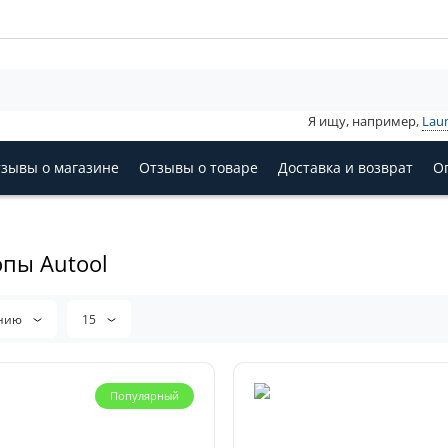
Я ищу, например,
Lau
зывы о магазине
Отзывы о товаре
Доставка и возврат
О
пы Autool
анию
15
Популярный