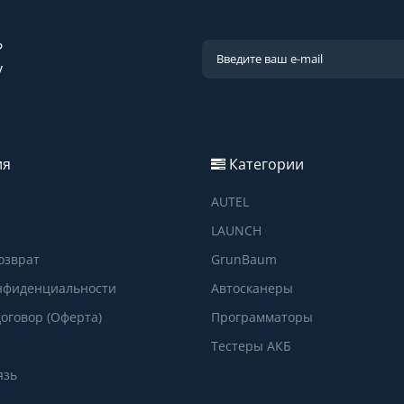
?
у
ия
Категории
AUTEL
LAUNCH
озврат
GrunBaum
нфиденциальности
Автосканеры
оговор (Оферта)
Программаторы
Тестеры АКБ
язь