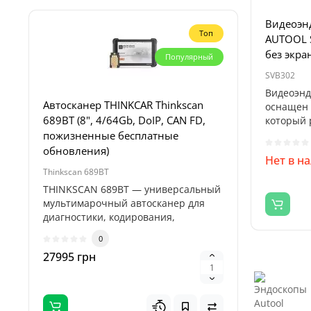
Видеоэн
Топ
AUTOOL 
без экра
Популярный
SVB302
Видеоэнд
Автосканер THINKCAR Thinkscan
Пуско-за
оснащен 
689BT (8", 4/64Gb, DoIP, CAN FD,
Profiline
который 
специальн
пожизненные бесплатные
4000А, 1
обновления)
Нет в н
Thinkscan 689BT
Titan 32000
THINKSCAN 689BT — универсальный
Пуско-зар
мультимарочный автосканер для
Titan 32
диагностики, кодирования,
професси
адаптаций и..
предназн
0
27995 грн
5995 гр