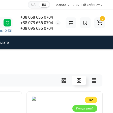
UA
RU
Валюта
Личный кабинет
+38 068 656 0704
0
+38 073 656 0704
+38 095 656 0704
nch X431
плата
Топ
Популярный