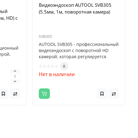
Видеоэндоскоп AUTOOL SVB305
мый
(5.5мм, 1м, поворотная камера)
м, HD) с
SVB305
AUTOOL SVB305 - профессиональный
кционный
видеоэндоскоп с поворотной HD
ерой,
камерой, которая регулируется
специал..
0
Нет в наличии