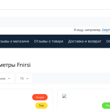
Я ищу, например,
Delph
зывы о магазине
Отзывы о товаре
Доставка и возврат
О
етры Fnirsi
анию
15
Акция
Топ
По