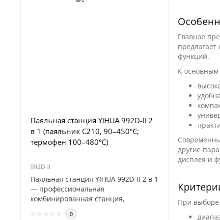
Особенн
Главное пре
предлагает
функций.
К основным
высок
Лаборат
удобн
FNIRSI DP
компа
униве
Паяльная станция YIHUA 992D-II 2
практ
в 1 (паяльник C210, 90–450°C;
Современный
термофен 100–480°C)
другие пар
дисплея и ф
992D-II
DPS150 Plu
Паяльная станция YIHUA 992D-II 2 в 1
FNIRSI DP
Критерии
— профессиональная
высокопр
комбинированная станция,
питания 
При выборе 
объединяющая высоко..
..
0
диапа