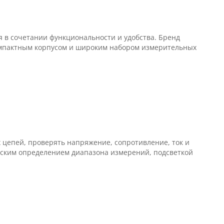
я в сочетании функциональности и удобства. Бренд
мпактным корпусом и широким набором измерительных
one Pro
цепей, проверять напряжение, сопротивление, ток и
ar на 1
ским определением диапазона измерений, подсветкой
обили)
Diagzone Pro (EasyDiag 2.0, 3.0, DBScar) легкові + електро
ne Pro
.0, DBScar
т ..