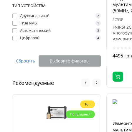
мультиме
ТИП УСТРОЙСТВА
(50MHz, 
Двухканальный
2
2C53P
True RMS
1
FNIRSI 2C
Автоматический
3
многофу
Цифровой
4
измерите
объедин
осциллогр
4495 гр
Сбросить
Выберите фильтры
Рекомендуемые
Топ
Популярный
Измерит
мультиме