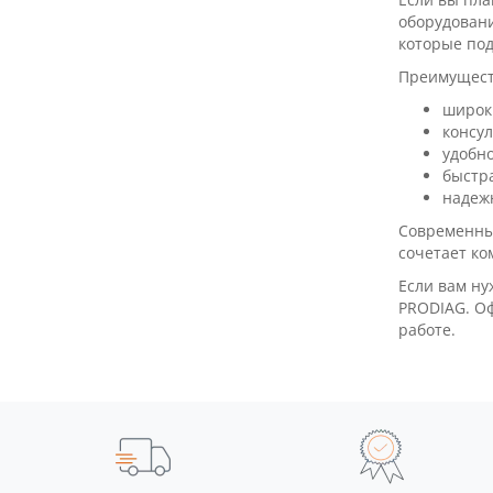
оборудовани
которые под
Преимуществ
широк
консу
удобн
быстра
надеж
Современный
сочетает ко
Если вам ну
PRODIAG. Оф
работе.