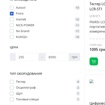
Тестер L
Autool
+3
LCR-ST1
Fnirsi
LCR-ST1
Hantek
+2
FNIRSI LC
NICE-POWER
+1
портатив
No brand
измерени
+1
электрон.
KUAIQU
+4
1285 грн
ЦЕНА
1095 гр
-
грн
ТИП ОБОРУДОВАНИЯ
Тестер
4
Осциллограф
2
Щуп
1
Токовые клещи
1
Цифрово