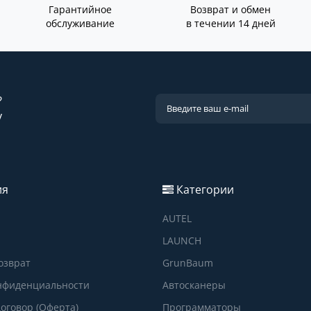
Гарантийное
Возврат и обмен
обслуживание
в течении 14 дней
?
у
ия
Категории
AUTEL
LAUNCH
озврат
GrunBaum
нфиденциальности
Автосканеры
оговор (Оферта)
Программаторы