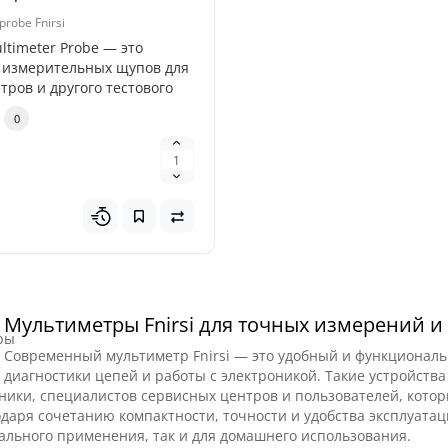
рядное устройство
probe Fnirsi
 Titan 32000 (32000mAh,
ltimeter Probe — это
2V, 118.4Wh)
 измерительных щупов для
тров и другого тестового
0
ядное устройство Profiline
000 — мощный
ональный бустер,
аченный дл..
0
н
Мультиметры Fnirsi для точных измерений 
Современный мультиметр Fnirsi — это удобный и функционал
диагностики цепей и работы с электроникой. Такие устройства
ники, специалистов сервисных центров и пользователей, кот
одаря сочетанию компактности, точности и удобства эксплуатаци
льного применения, так и для домашнего использования.