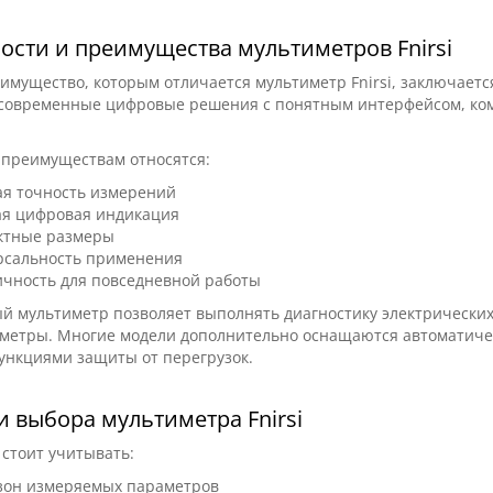
ости и преимущества мультиметров Fnirsi
имущество, которым отличается мультиметр Fnirsi, заключаетс
 современные цифровые решения с понятным интерфейсом, ко
 преимуществам относятся:
ая точность измерений
орный блок питания
ая цифровая индикация
S-150 Plus (1CH, 30V, 5A)
ктные размеры
рсальность применения
ичность для повседневной работы
Активация подписки Diagz
 мультиметр позволяет выполнять диагностику электрических 
для EasyDiag 2.0, 3.0, DBSc
аметры. Многие модели дополнительно оснащаются автоматиче
год (Легковые + Электром
ункциями защиты от перегрузок.
s
S 150 - это компактный и
Активация подписки DiagZo
 выбора мультиметра Fnirsi
оизводительный источник
для EasyDiag 2.0, EasyDiag 3
постоянного тока, который
и Golo CarCare предоставляе
стоит учитывать:
0
0
зон измеряемых параметров