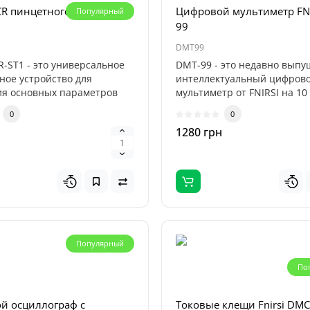
CR пинцетного типа FNIRSI
Цифровой мультиметр FNI
Популярный
99
DMT99
R-ST1 - это универсальное
DMT-99 - это недавно вып
ное устройство для
интеллектуальный цифров
я основных параметров
мультиметр от FNIRSI на 10
.
измерений, ..
0
0
1280 грн
н
Популярный
По
й осциллограф с
Токовые клещи Fnirsi DMC