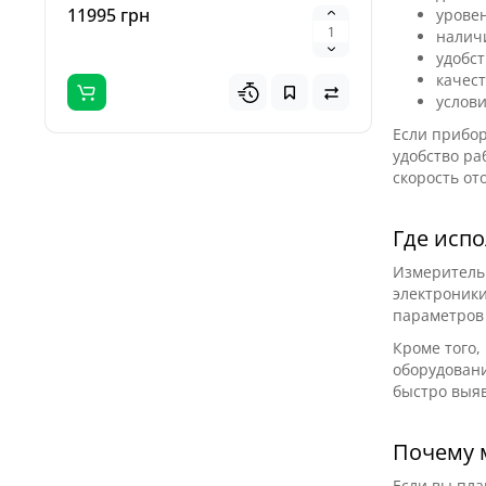
11995 грн
3695 гр
урове
налич
удобс
качест
услов
Если прибор
удобство ра
скорость от
Где испо
Измерительн
электроники
параметров
Кроме того,
оборудовани
быстро выя
Почему м
Если вы пла