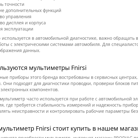
н
3800 грн
нь точности
ие дополнительных функций
тво управления
во дисплея и корпуса
ия эксплуатации
 используется в автомобильной диагностике, важно обращать 
боты с электрическими системами автомобиля. Для специалист
ображения данных.
льзуются мультиметры Fnirsi
ые приборы этого бренда востребованы в сервисных центрах, 
. Они подходят для диагностики проводки, проверки блоков пи
 электронных компонентов.
 мультиметр часто используется при работе с автомобильной 
я, где требуется стабильность измерений и надежность прибор
влять неисправности и контролировать рабочие параметры без
ультиметр Fnirsi стоит купить в нашем мага
нируете приобрести мультиметр, интернет-магазин PRODIAG п