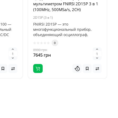
мультиметром FNIRSI 2D15P 3 в 1
(100MHz, 500MSa/s, 2CH)
2D15P (3 в 1)
-100 —
FNIRSI 2D15P — это
альный
многофункциональный прибор,
AC/DC
объединяющий осциллограф,
цифровой мультиметр и генер..
0
8990 грн
7645 грн