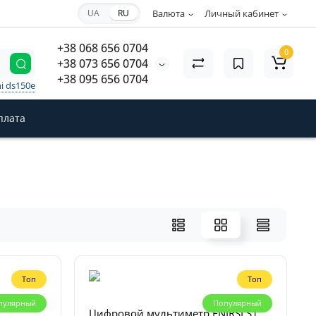
UA
RU
Валюта
Личный кабинет
+38 068 656 0704
0
+38 073 656 0704
+38 095 656 0704
i ds150e
плата
Топ
Топ
пулярный
Популярный
Цифровой мультиметр FNIRSI S1