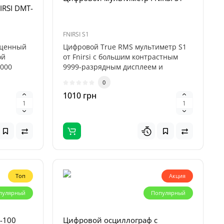
RSI DMT-
FNIRSI S1
ущенный
Цифровой True RMS мультиметр S1
ой
от Fnirsi с большим контрастным
 000
9999-разрядным дисплеем и
аналоговым..
0
1010 грн
Топ
Акция
пулярный
Популярный
-100
Цифровой осциллограф с