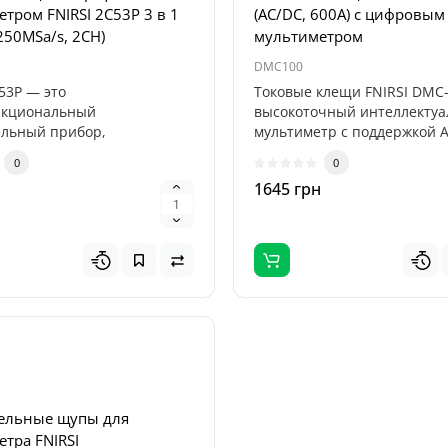
тром FNIRSI 2C53P 3 в 1
(AC/DC, 600А) с цифровым
250MSa/s, 2CH)
мультиметром
DMC100
53P — это
Токовые клещи FNIRSI DMC
нкциональный
высокоточный интеллекту
льный прибор,
мультиметр с поддержкой 
яющий двухканальный
тока до 6..
0
0
аф,..
н
1645 грн
Топ
Популярный
ельные щупы для
тра FNIRSI