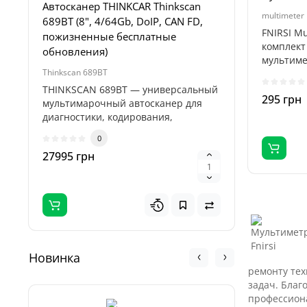
Автосканер THINKCAR Thinkscan
Пуско-за
multimeter 
689BT (8", 4/64Gb, DoIP, CAN FD,
Profiline
FNIRSI Mu
пожизненные бесплатные
4000А, 1
комплект
обновления)
мультиме
Thinkscan 689BT
Titan 32000
обор..
THINKSCAN 689BT — универсальный
Пуско-зар
295 грн
мультимарочный автосканер для
Titan 32
диагностики, кодирования,
професси
адаптаций и..
предназн
0
27995 грн
5995 гр
Новинка
ремонту тех
задач. Благ
профессиона