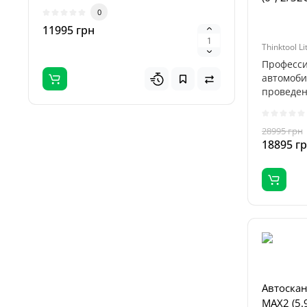
объединяющая высоко..
..
0
11995 грн
3695 гр
Thinktool Li
Професс
автомоби
проведен
дилерском
28995 грн
18895 г
Автоскан
MAX2 (5.