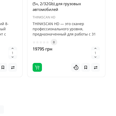
(5», 2/32Gb) для грузовых
автомобилей
THINKSCAN HD
ий 8-
THINKSCAN HD — это сканер
ный
профессионального уровня,
т с
предназначенный для работы с 31
маркой коммерчес..
0
19795 грн
|