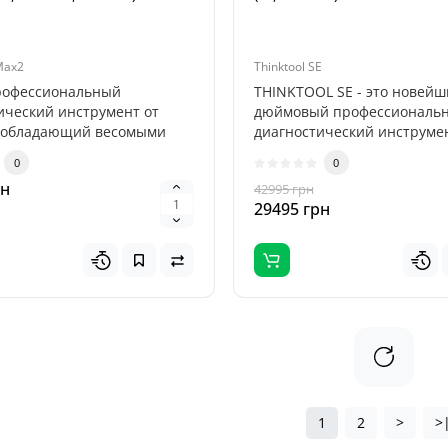
Max2
Thinktool SE
рофессиональный
THINKTOOL SE - это новейш
ический инструмент от
дюймовый профессиональ
, обладающий весомыми
диагностический инструмен
ствами, в..
новейшей операц..
0
0
рн
42995 грн
29495 грн
1
2
>
>