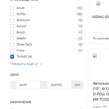
Ancel
+12
AUTEL
+32
VXDIAG (0)
Autocom
+3
Autool
+3
Bosch
+1
Delphi
По умолч
+2
Drew-Tech
+4
Fnirsi
+1
THINKCAR
Показать еще 27
ЦЕНА
Автоскан
-
грн
(10", 4/1
D-PDU, O
ИИ TCOS
НАЗНАЧЕНИЕ
Expert 391