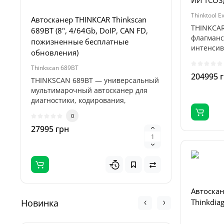
ИИ TCOS
Thinktool E
Автосканер THINKCAR Thinkscan
Пуско-за
THINKCAR 
689BT (8", 4/64Gb, DoIP, CAN FD,
Profiline
флагманс
пожизненные бесплатные
4000А, 1
интенсив
обновления)
автосе..
Thinkscan 689BT
Titan 32000
204995 
THINKSCAN 689BT — универсальный
Пуско-зар
мультимарочный автосканер для
Titan 32
диагностики, кодирования,
професси
адаптаций и..
предназн
0
27995 грн
5995 гр
Автоскан
Новинка
Thinkdia