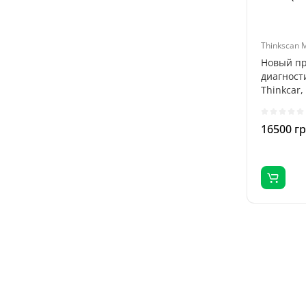
Thinkscan 
Новый п
диагност
Thinkcar
преимуще
16500 г