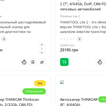
2 (7", 4/64Gb, DoIP, CAN FD
0
0
легковых автомобилей
н
3800 грн
te
Thinktool Lite 2
иональный шестидюймовый
THINKTOOL Lite 2 - это обн
льный сканер для
версия THINKTOOL Lite с бо
ия диагностики на
широким охватом транспо
 уровне; ..
средст..
0
0
29995 грн
рн
25195 грн
Топ
Популярный
ер THINKCAR Thinkscan
Автосканер THINKCAR Think
По
9», 2/32Gb, CAN FD)
(8", 4/64Gb)