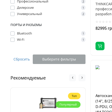
Профессиональный
2
THINKCAR 
Дилерские
1
професси
Универсальный
разработ
2
диагности
ПОРТЫ И РАЗЪЕМЫ
82995 г
Bluetooth
1
Wi-Fi
1
Сбросить
Выберите фильтры
Рекомендуемые
Автоскан
Топ
(14", 8/2
Популярный
D-PDU, O