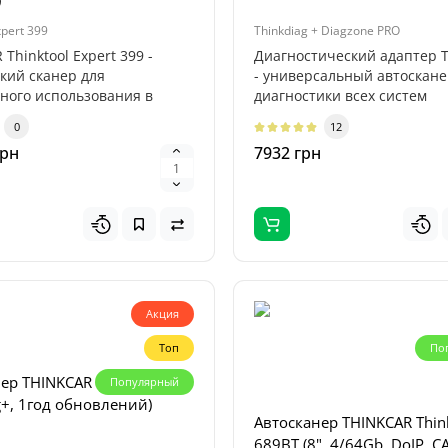
)
xpert 399
Thinkdiag + Diagzone PRO
рядное устройство
Thinktool Expert 399 -
Диагностический адаптер T
 Titan 32000 (32000mAh,
кий сканер для
- универсальный автоскане
2V, 118.4Wh)
ного использования в
диагностики всех систем
автомобиля...
0
12
грн
7932 грн
ядное устройство Profiline
000 — мощный
ональный бустер,
аченный дл..
0
н
Акция
Топ
По
ер THINKCAR Thinkdiag (ПО
Популярный
g+, 1год обновлений)
Автосканер THINKCAR Thin
689BT (8", 4/64Gb, DoIP, C