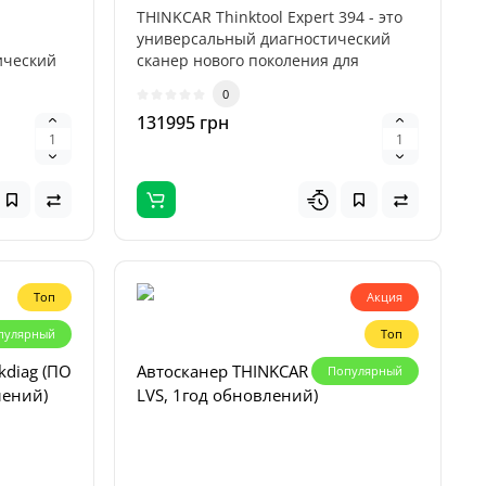
THINKCAR Thinktool Expert 394 - это
универсальный диагностический
ический
сканер нового поколения для
обслуж..
0
131995 грн
Топ
Акция
пулярный
Топ
kdiag (ПО
Автосканер THINKCAR Thinkdiag (ПО
Популярный
лений)
LVS, 1год обновлений)