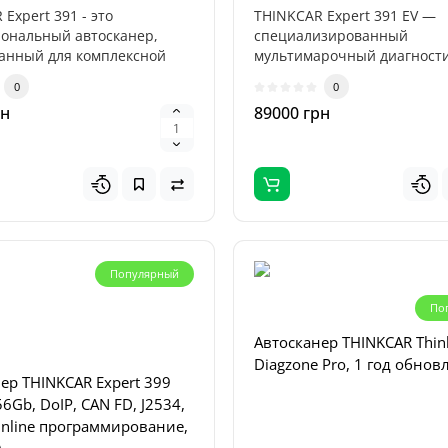
Expert 391 - это
THINKCAR Expert 391 EV —
ональный автосканер,
специализированный
анный для комплексной
мультимарочный диагност
ки лег..
комплекс для работы с эле..
0
0
рн
89000 грн
Популярный
По
Автосканер THINKCAR Thin
Diagzone Pro, 1 год обнов
ер THINKCAR Expert 399
Топ
56Gb, DoIP, CAN FD, J2534,
Популярный
nline программирование,