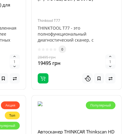
) для
Thinktool T77
овленная
THINKTOOL T77 - это
лее
полнофункциональный
ртных
диагностический сканер, с
покрытием самых свежих
0
автомобилей..
28495 грн
19495 грн
Акция
Популярный
Топ
tool SE
пулярный
Автосканер THINKCAR Thinkscan HD