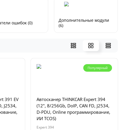
Дополнительные модули
тели ошибок (0)
(6)
Популярный
rt 391 EV
Автосканер THINKCAR Expert 394
, J2534,
(12", 8/256Gb, DoIP, CAN FD, J2534,
рование,
D-PDU, Online программирование,
ИИ TCOS)
Expert 394