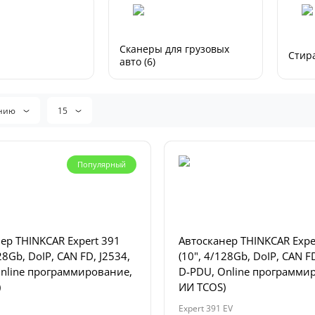
Сканеры для грузовых
Стира
авто (6)
анию
15
Популярный
ер THINKCAR Expert 391
Автосканер THINKCAR Expe
28Gb, DoIP, CAN FD, J2534,
(10", 4/128Gb, DoIP, CAN FD
nline программирование,
D-PDU, Online программи
)
ИИ TCOS)
Expert 391 EV