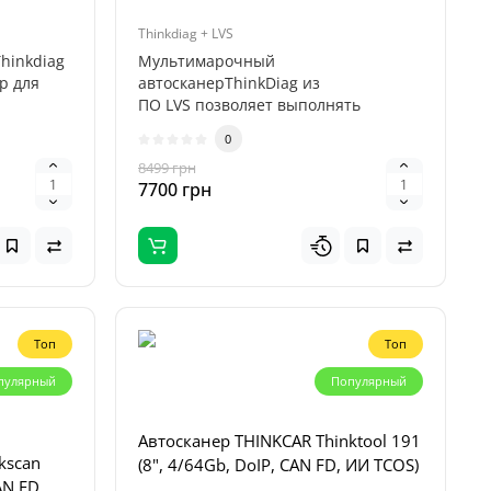
Thinkdiag + LVS
hinkdiag
Мультимарочный
р для
автосканерThinkDiag из
ПО LVS позволяет выполнять
полноценную професси..
0
8499 грн
7700 грн
Топ
Топ
пулярный
Популярный
Автосканер THINKCAR Thinktool 191
kscan
(8", 4/64Gb, DoIP, CAN FD, ИИ TCOS)
AN FD,