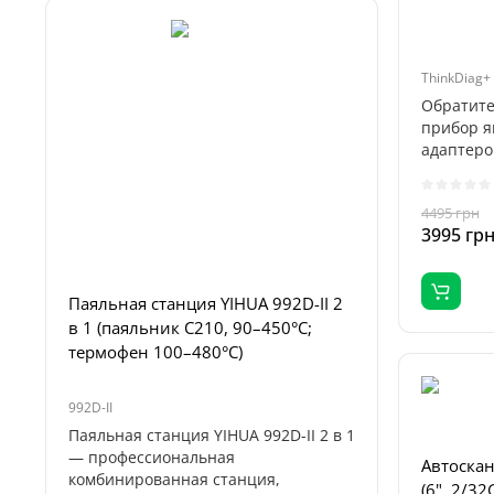
ThinkDiag+
Обратите
прибор я
адаптеро
Работает 
4495 грн
3995 гр
Лаборат
FNIRSI DP
Паяльная станция YIHUA 992D-II 2
в 1 (паяльник C210, 90–450°C;
термофен 100–480°C)
992D-II
DPS150 Plu
Паяльная станция YIHUA 992D-II 2 в 1
FNIRSI DP
— профессиональная
высокопр
Автоскан
комбинированная станция,
питания 
(6", 2/32