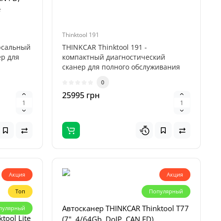
е
Thinktool 191
рсальный
THINKCAR Thinktool 191 -
р для
компактный диагностический
сканер для полного обслуживания
электронных сист..
0
25995 грн
one Pro
ar на 1
обили)
Акция
Акция
Diagzone Pro (EasyDiag 2.0, 3.0, DBScar) легкові + електро
Топ
Популярный
ne Pro
.0, DBScar
Автосканер THINKCAR Thinktool T77
пулярный
т ..
tool Lite
(7", 4/64Gb, DoIP, CAN FD)