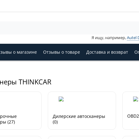
Я ищу, например,
Autel 
зывы о магазине
Отзывы о товаре
Доставка и возврат
О
анеры THINKCAR
OBD2 
арочные
Дилерские автосканеры
ры (27)
(0)