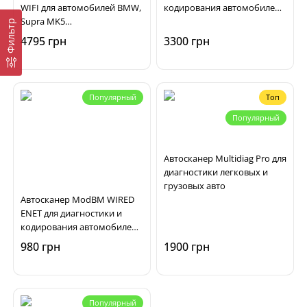
WIFI для автомобилей BMW,
кодирования автомобилей
Supra MK5
BMW F, G, I-series
Фильтр
(BimmerCode/BimmerLink,
4795 грн
3300 грн
MHD, Bimmer-Tool, xHP,
xDelete)
Популярный
Топ
Популярный
Автосканер Multidiag Pro для
диагностики легковых и
грузовых авто
Автосканер ModBM WIRED
ENET для диагностики и
кодирования автомобилей
BMW F, G, I-series
980 грн
1900 грн
Популярный