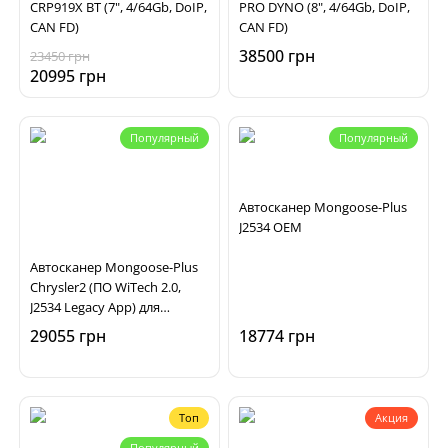
CRP919X BT (7", 4/64Gb, DoIP,
PRO DYNO (8", 4/64Gb, DoIP,
CAN FD)
CAN FD)
38500 грн
23450 грн
20995 грн
Популярный
Популярный
Автосканер Mongoose-Plus
J2534 OEM
Автосканер Mongoose-Plus
Chrysler2 (ПО WiTech 2.0,
J2534 Legacy App) для
диагностики автомобилей
29055 грн
18774 грн
Chrysler
Топ
Акция
Популярный