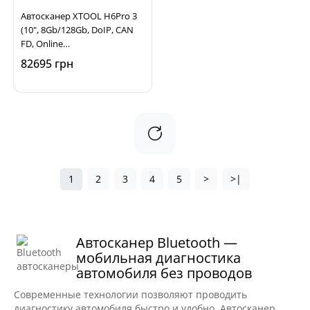
Автосканер XTOOL H6Pro 3
(10", 8Gb/128Gb, DoIP, CAN
FD, Online
программирование) для
82695 грн
легковых авто и
электромобилей
1
2
3
4
5
>
>|
Автосканер Bluetooth —
мобильная диагностика
автомобиля без проводов
Современные технологии позволяют проводить
диагностику автомобиля быстро и удобно. Автосканер