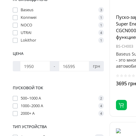
Baseus
3
Пуско-за
Konnwei
1
Super Ene
NOCO
1
CGCN0000
UTRAI
4
функцие
Lokithor
1
BS-CH003
ЦЕНА
Baseus Su
- это мн
-
грн
автомоби
соч..
3695 гр
ПУСКОВОЙ ТОК
500–1000 А
2
1000–2000 А
4
2000+ А
4
ТИП УСТРОЙСТВА