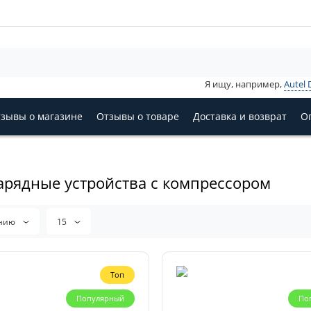
Я ищу, например,
Autel 
зывы о магазине
Отзывы о товаре
Доставка и возврат
О
арядные устройства с компрессором
анию
15
Топ
Популярный
По