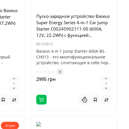
о Baseus
Пуско-зарядное устройство Baseus
tarter
Super Energy Series 4-in-1 Car Jump
37.2Wh)
Starter C00245902111-00 (600A,
12V, 22.2Wh) с функцией
компрессора
BS-CH013
Baseus 4 in 1 Jump Starter 600A BS-
торый
CH013 - это многофункциональное
 -
устройство, сочетающее в себе пор..
0
2995 грн
Акция