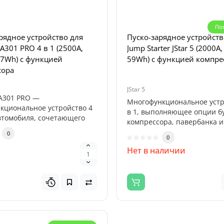
По
рядное устройство
рядное устройство для
Пуско-зарядное устройств
 Titan 32000 (32000mAh,
JA301 PRO 4 в 1 (2500A,
Jump Starter JStar 5 (2000А,
2V, 118.4Wh)
37Wh) с функцией
59Wh) с функцией компре
сора
JStar 5
ядное устройство Profiline
JA301 PRO —
000 — мощный
Многофункциональное устр
кциональное устройство 4
ональный бустер,
в 1, выполняющее опции бу
автомобиля, сочетающего
аченный дл..
компрессора, павербанка и
бусте..
0
фонарика...
0
0
н
н
Нет в наличии