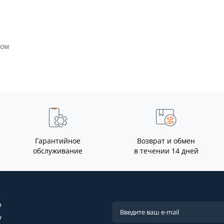
термово..
точной пайки и т..
0
0
н
13790 грн
Гарантийное
Возврат и обмен
обслуживание
в течении 14 дней
?
у