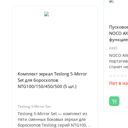
Пусковое
NOCO AX6
функцие
AX65
NOCO AX6
портатив
станет 
для ..
Комплект зеркал Teslong 5-Mirror
Set для бороскопов
Нет в н
Паяльная
NTG100/150/450/500 (5 шт.)
в 1 (C21
термофе
Teslong 5-Mirror Set
992D-III
Teslong 5-Mirror Set — комплект из
Паяльная 
пяти сменных боковых зеркал для
1 — проф
бороскопов Teslong серий NTG100, ..
комбинир