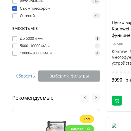
Автономный
+49
С компрессором
Сетевой
+2
Пуско-за
ЕМКОСТЬ АКБ
Konnwei 
функцие
До 5000 мА·ч
1
SA 500
5000–10000 мА·ч
3
Konnwei 
10000–20000 мА·ч
4
многофун
устройст
одном кор
Сбросить
Выберите фильтры
3090 гр
Рекомендуемые
Топ
Популярный