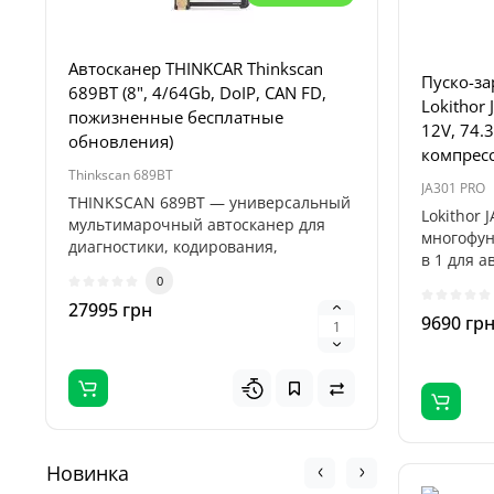
Автосканер THINKCAR Thinkscan
Пуско-за
Пуско-за
689BT (8", 4/64Gb, DoIP, CAN FD,
Profiline
Lokithor 
пожизненные бесплатные
4000А, 1
12V, 74.
обновления)
компрес
Thinkscan 689BT
Titan 32000
JA301 PRO
THINKSCAN 689BT — универсальный
Пуско-зар
Lokithor 
мультимарочный автосканер для
Titan 32
многофун
диагностики, кодирования,
професси
в 1 для 
адаптаций и..
предназн
пусковой 
0
27995 грн
5995 гр
9690 гр
Новинка