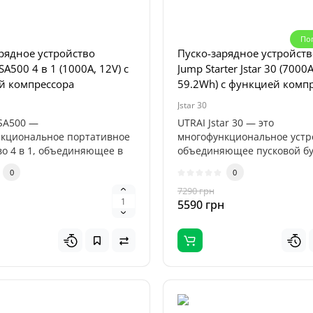
По
рядное устройство
Пуско-зарядное устройств
SA500 4 в 1 (1000A, 12V) с
Jump Starter Jstar 30 (7000A
й компрессора
59.2Wh) с функцией комп
Jstar 30
SA500 —
UTRAI Jstar 30 — это
кциональное портативное
многофункциональное устр
во 4 в 1, объединяющее в
объединяющее пусковой бу
пусе пуско..
компрессор, павер..
0
0
н
7290 грн
5590 грн
Топ
Популярный