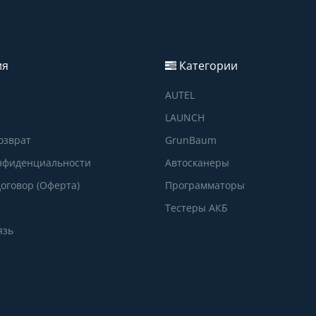
ия
Категории
AUTEL
LAUNCH
озврат
GrunBaum
нфиденциальности
Автосканеры
оговор (Оферта)
Программаторы
Тестеры АКБ
язь