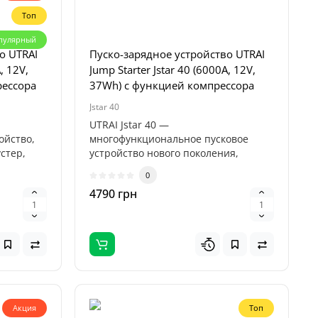
Топ
пулярный
о UTRAI
Пуско-зарядное устройство UTRAI
, 12V,
Jump Starter Jstar 40 (6000А, 12V,
рессора
37Wh) с функцией компрессора
Jstar 40
UTRAI Jstar 40 —
ойство,
многофункциональное пусковое
стер,
устройство нового поколения,
сочетающее в себе мощный ..
0
4790 грн
Акция
Топ