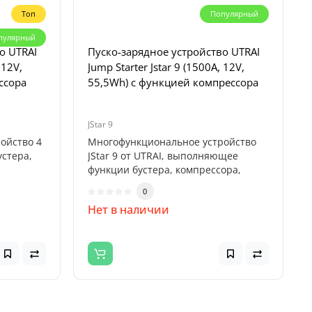
Топ
Популярный
пулярный
о UTRAI
Пуско-зарядное устройство UTRAI
 12V,
Jump Starter Jstar 9 (1500А, 12V,
ссора
55,5Wh) с функцией компрессора
JStar 9
ойство 4
Многофункциональное устройство
стера,
JStar 9 от UTRAI, выполняющее
функции бустера, компрессора,
павербанк..
0
Нет в наличии