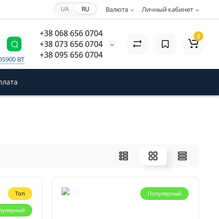
UA
RU
Валюта
Личный кабинет
+38 068 656 0704
0
+38 073 656 0704
+38 095 656 0704
DS900 BT
плата
Топ
Популярный
пулярный