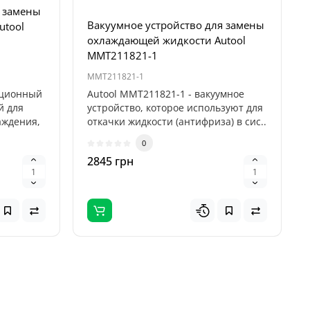
и замены
Вакуумное устройство для замены
utool
охлаждающей жидкости Autool
MMT211821-1
MMT211821-1
ационный
Autool MMT211821-1 - вакуумное
й для
устройство, которое используют для
аждения,
откачки жидкости (антифриза) в сис..
0
2845 грн