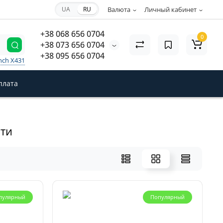
UA
RU
Валюта
Личный кабинет
+38 068 656 0704
0
+38 073 656 0704
+38 095 656 0704
nch X431
плата
ти
пулярный
Популярный