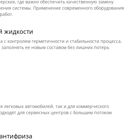
терских, где важно обеспечить качественную замену
знения системы. Применение современного оборудования
работ.
й жидкости
 с контролем герметичности и стабильности процесса.
2D-III 3
и заполнять ее новым составом без лишних потерь
20W;
D-III 2 в
для
я легковых автомобилей, так и для коммерческого
одходят для сервисных центров с большим потоком
 антифриза