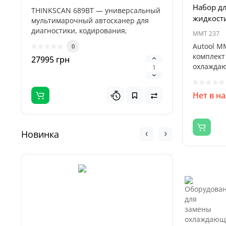
Набор д
THINKSCAN 689BT — универсальный
Пуско-зар
жидкости
мультимарочный автосканер для
Titan 32
диагностики, кодирования,
професси
MMT 237
адаптаций и..
предназн
Autool M
0
комплект
27995 грн
5995 гр
охлаждаю
набор..
Нет в н
Новинка