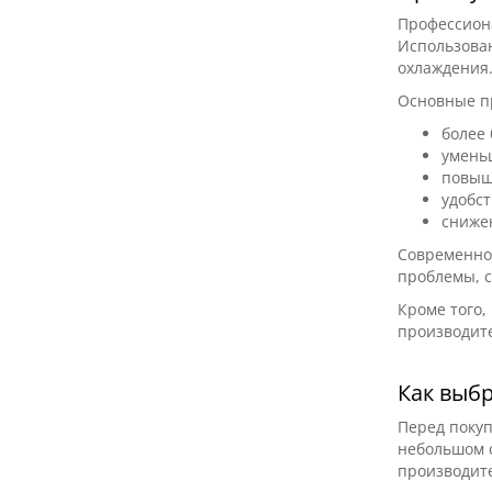
Профессиона
Использован
охлаждения
Основные п
более
умень
повыш
удобст
сниже
Современно
проблемы, 
Кроме того
производите
Как выб
Перед покуп
небольшом с
производит