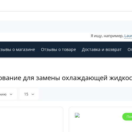
Я ищу, например,
Lau
зывы о магазине
Отзывы о товаре
Доставка и возврат
О
ование для замены охлаждающей жидкос
анию
15
По