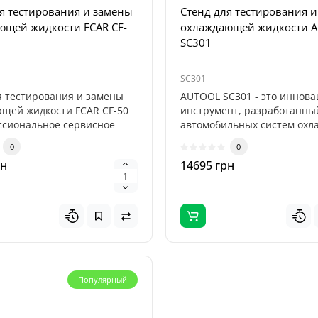
я тестирования и замены
Стенд для тестирования 
ющей жидкости FCAR CF-
охлаждающей жидкости A
SC301
SC301
я тестирования и замены
AUTOOL SC301 - это иннов
щей жидкости FCAR CF-50
инструмент, разработанны
сиональное сервисное
автомобильных систем охл
кото..
0
0
рн
14695 грн
Топ
Популярный
рядное устройство
 Titan 32000 (32000mAh,
2V, 118.4Wh)
Популярный