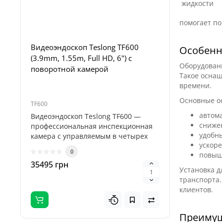
помогает по
Видеоэндоскоп Teslong TF600
Комплект
Особенн
(3.9mm, 1.55m, Full HD, 6") с
Set для 
Оборудовани
поворотной камерой
NTG100/1
Такое оснащ
времени.
Основные о
TF600
Teslong 5-M
автом
Видеоэндоскоп Teslong TF600 —
Teslong 5
снижен
профессиональная инспекционная
пяти сме
удобн
камера с управляемым в четырех
бороскопо
ускор
направле..
0
повыш
35495 грн
895 грн
Установка д
транспорта.
клиентов.
Преимущ