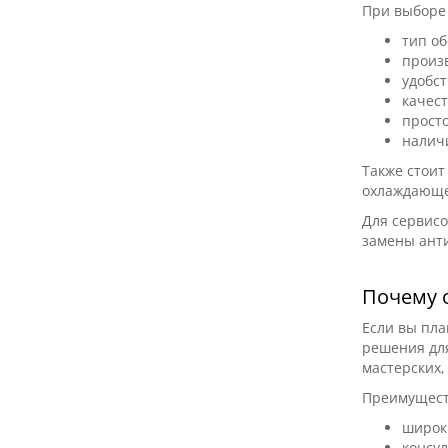
При выборе
тип о
произ
удобс
качес
прост
налич
Также стоит
охлаждающей
Для сервисо
замены анти
Почему 
Если вы пл
решения дл
мастерских,
Преимуществ
широк
консу