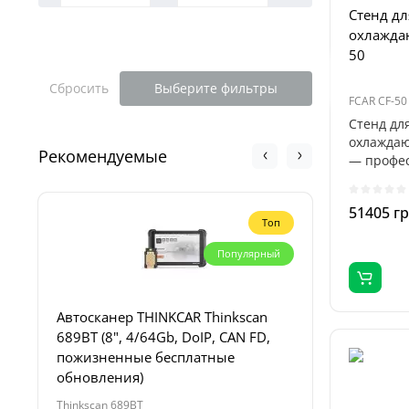
Стенд дл
охлажда
50
Сбросить
Выберите фильтры
FCAR CF-50
Стенд дл
охлаждаю
Рекомендуемые
— профес
оборудо..
51405 г
Топ
Популярный
Автосканер THINKCAR Thinkscan
Пуско-за
689BT (8", 4/64Gb, DoIP, CAN FD,
Profiline
пожизненные бесплатные
4000А, 1
обновления)
Thinkscan 689BT
Titan 32000