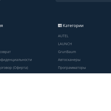
ия
Категории
AUTEL
LAUNCH
озврат
GrunBaum
нфиденциальности
Автосканеры
оговор (Оферта)
Программаторы
Тестеры АКБ
язь