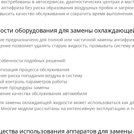
востребованы в автосервисах, диагностических центрах и мас
антифриза без риска образования воздушных пробок и загря
высить качество обслуживания и сократить время выполнения 
 зеркал Teslong 5-Mirror
ости оборудования для замены охлаждающе
бороскопов
е предназначено для полной или частичной замены антифриза
Паяльная станция YIHUA 99
50/450/500 (5 шт.)
ение позволяет удалять старую жидкость, промывать систему 
в 1 (C210 1140W; C245 12
термофен 1000W)
собенности подобных решений:
irror Set
992D-III
атизация процесса обслуживания
-Mirror Set — комплект из
Паяльная станция YIHUA 992
ие риска попадания воздуха в систему
нных боковых зеркал для
1 — профессиональная
ый контроль параметров работы
в Teslong серий NTG100, ..
комбинированная станция 
ение процедуры замены
пайки и термово..
0
0
ение качества обслуживания автомобиля
8295 грн
ля замены охлаждающей жидкости может использоваться как дл
 Многие модели рассчитаны на интенсивную эксплуатацию и п
ества использования аппаратов для замены