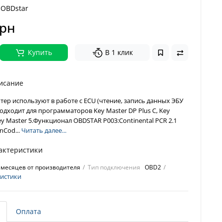
OBDstar
грн
Купить
В 1 клик
исание
ер используют в работе с ECU (чтение, запись данных ЭБУ
Подходит для программаторов Key Master DP Plus С, Key
ey Master 5.Функционал OBDSTAR P003:Continental PCR 2.1
inCod...
Читать далее...
актеристики
 месяцев от производителя
Тип подключения
OBD2
ристики
Оплата