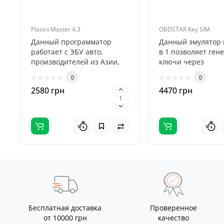
Piasini Master 4.3
OBDSTAR Key SIM
Данный программатор
Данный эмулятор 
работает с ЭБУ авто,
в 1 позволяет ген
производителей из Азии,
ключи через
Америки и Европы. С
программаторы в 
0
0
некоторыми тран..
если все клю..
2580 грн
4470 грн
Бесплатная доставка
Проверенное
от 10000 грн
качество