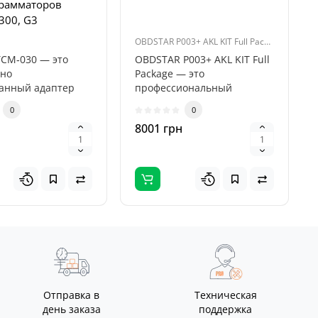
грамматоров
300, G3
OBDSTAR P003+ AKL KIT Full Package
TCM‑030 — это
OBDSTAR P003+ AKL KIT Full
ьно
Package — это
анный адаптер
профессиональный
ты с
комплект для
0
0
сиями DQ400E,
специалистов,
н
8001 грн
мы..
занимающи..
Отправка в
Техническая
день заказа
поддержка