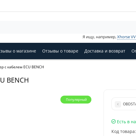
Я ищу, например,
Xhorse V
зывы о магазине
Отзывы о товаре
Доставка и возврат
О
ер с кабелем ECU BENCH
CU BENCH
Популярный
OBDSTA
Есть в н
Код товара: