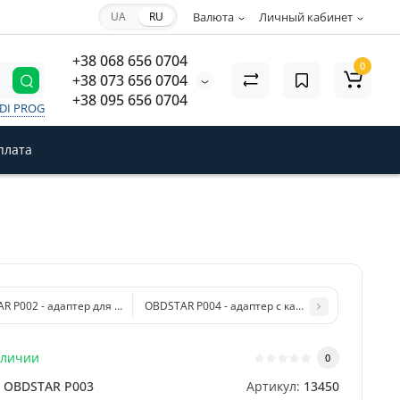
UA
RU
Валюта
Личный кабинет
+38 068 656 0704
0
+38 073 656 0704
+38 095 656 0704
VDI PROG
плата
R P002 - адаптер для привязки ключей (с кабелем TOYOTA 8А)
OBDSTAR P004 - адаптер с кабелем P004 Jumper
аличии
0
OBDSTAR P003
Артикул:
13450