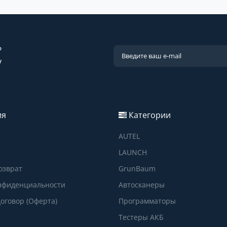
?
у
ия
Категории
AUTEL
LAUNCH
озврат
GrunBaum
нфиденциальности
Автосканеры
оговор (Оферта)
Программаторы
Тестеры АКБ