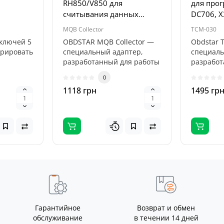
RH850/V850 для
для про
считывания данных
DC706, X
синхронизации ELV/TCM
MQB Collector
TCM-030
ключей 5
OBDSTAR MQB Collector —
Obdstar 
ерировать
специальный адаптер,
специал
разработанный для работы
разработ
случае,
с комплектом RH850/V850
для рабо
0
Kit. О..
трансмис
1118 грн
1495 гр
совмести
Гарантийное
Возврат и обмен
обслуживание
в течении 14 дней