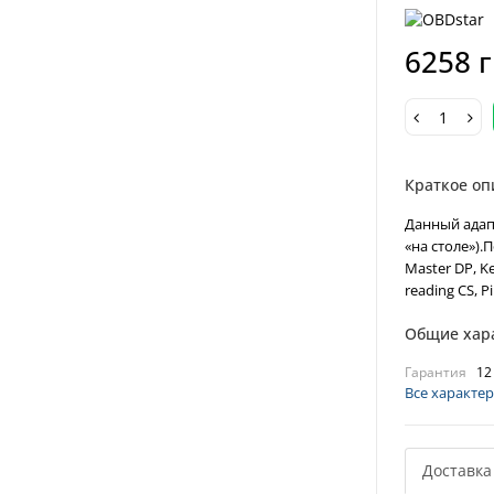
6258 
Краткое оп
Данный адапт
«на столе»).
Master DP, K
reading CS, P
Общие хар
Гарантия
12
Все характе
Доставка