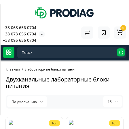
+38 068 656 0704
0
+38 073 656 0704
+38 095 656 0704
Главная
Лабораторные блоки питания
Двухканальные лабораторные блоки
Активация подписки
питания
Diagzone Pro для EasyDiag
2.0, 3.0, DBScar на 1 год
(Легковые +
По умолчанию
15
3800 грн
Электромобили)
Топ
Топ