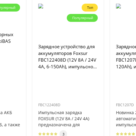
пулярный
Топ
Популярный
торных
xiBAS
Зарядное устройство для
Зарядное
аккумуляторов Foxsur
аккумуля
FBC122408D (12V 8A / 24V
FBC1207D
4A, 6-150Ah), импульсное,
120Ah), 
автоматическое
автомат
FBC122408D
FBC1207D
а АКБ
Импульсная зарядка
Новинка 2
FOXSUR (12V 8A / 24V 4A)
автомати
, а также
предназначена для
импульсн
 на авто.
восстановления, ремонта и
FOXSUR 1
3