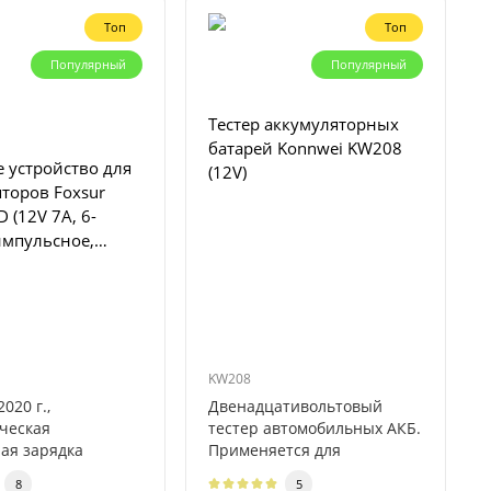
Топ
Топ
Популярный
Популярный
Тестер аккумуляторных
батарей Konnwei KW208
 устройство для
(12V)
торов Foxsur
 (12V 7A, 6-
импульсное,
ическое
KW208
020 г.,
Двенадцативольтовый
ческая
тестер автомобильных АКБ.
ая зарядка
Применяется для
2V 7A для
диагностики свинцово-
8
5