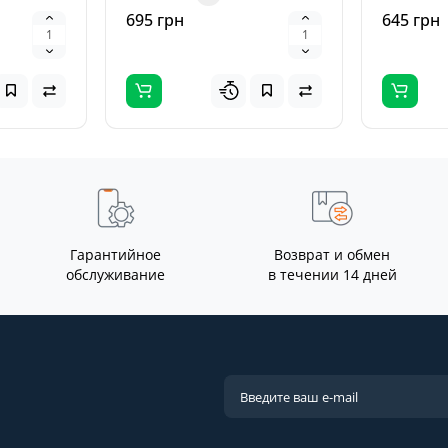
десульфатаци..
мотоцикл
695 грн
645 грн
автомоби
Гарантийное
Возврат и обмен
обслуживание
в течении 14 дней