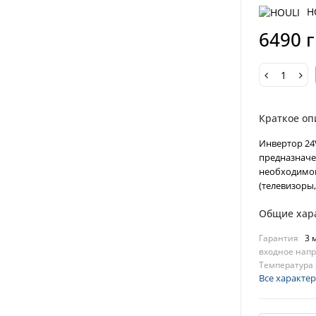
H
6490 
Краткое оп
Инвертор 24
предназначе
необходимой
(телевизоры,
Общие хар
Гарантия
3 
входное напр
Температура 
Все характе