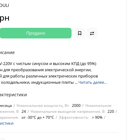
OULI
грн
Продано
исание
V-220V с чистым синусом и высоким КПД (до 95%)
н для преобразования электрической энергии,
 для работы различных электрических приборов
 холодильники, индукционные плиты ...
Читать далее...
актеристики
месяца
Номинальная мощность, Вт
2000
Номинальное
яжение, В
24
Номинальное выходное напряжение, В
220
хранения:
от -30°C до + 70°C
Эффективность:
> 90%
ристики