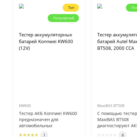
Топ
По
Популярный
Тестер аккумуляторных
Тестер аккумуля
батарей Konnwei KW600
батарей Autel Ma
(12V)
BT508, 2000 CCA
KW600
MaxiBAS BT508
Тестер АКБ Konnwei KW600
С помощью тестер
предназначен для
MaxiBAS BT508
автомобильных
диагностируют АКБ
аккумуляторов и способен
электронные блоки
1
0