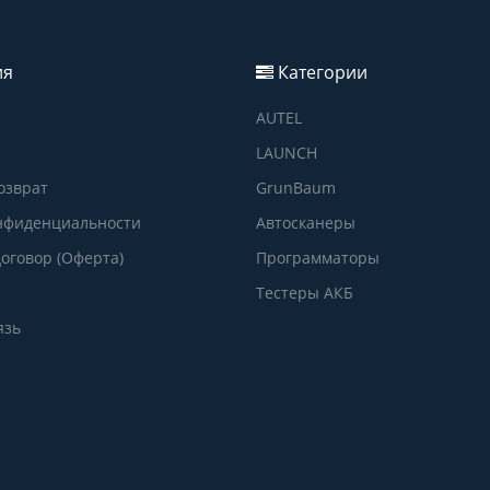
ия
Категории
AUTEL
LAUNCH
озврат
GrunBaum
нфиденциальности
Автосканеры
оговор (Оферта)
Программаторы
Тестеры АКБ
язь