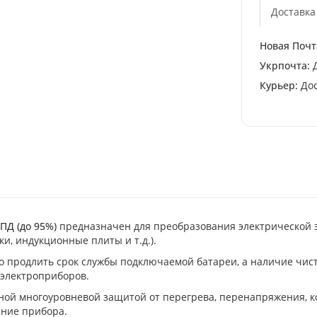
Доставка
Новая Почт
Укрпочта:
Д
Курьер:
Дос
ПД (до 95%)
предназначен для преобразования электрической 
и, индукционные плиты и т.д.).
 продлить срок службы подключаемой батареи, а наличие чист
 электроприборов.
ой многоуровневой защитой от перегрева, перенапряжения, кор
ание прибора.