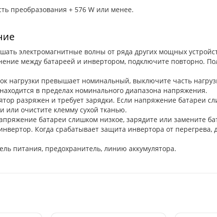
ость преобразования + 576 W или менее.
ние
шать электромагнитные волны от ряда других мощных устройст
ение между батареей и инвертором, подключите повторно. По
ток нагрузки превышает номинальный, выключите часть нагруз
 находится в пределах номинального диапазона напряжения.
тор разряжен и требует зарядки. Если напряжение батареи сли
и или очистите клемму сухой тканью.
апряжение батареи слишком низкое, зарядите или замените бат
инвертор. Когда срабатывает защита инвертора от перегрева, д
ль питания, предохранитель, линию аккумулятора.