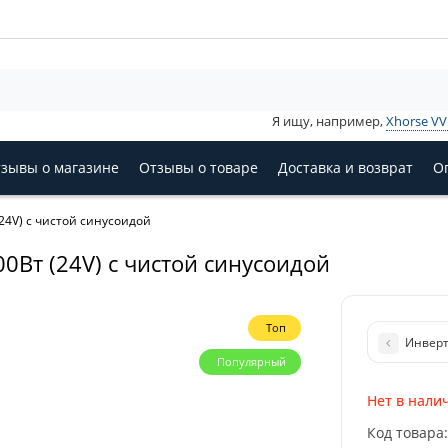
Я ищу, например,
Xhorse V
зывы о магазине
Отзывы о товаре
Доставка и возврат
О
24V) с чистой синусоидой
Вт (24V) с чистой синусоидой
Топ
Инверт
Популярный
Нет в нали
Код товара: