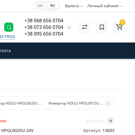
UA
RU
Валюта
Личный кабинет
+38 068 656 0704
0
+38 073 656 0704
+38 095 656 0704
VDI PROG
плата
ор HOULI HPGL0020U 2000/4000Вт (12V) с чистой синусоидой
Инвертор HOULI HPOL0015U 1500/3000Вт (12V) 
чии
0
HPGL0020U-24V
Артикул:
13603