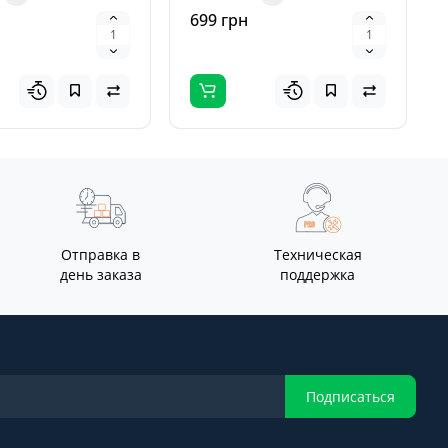
етных и
кислотных, AGM, г..
699 грн
льных А..
Отправка в
Техническая
день заказа
поддержка
Подписаться