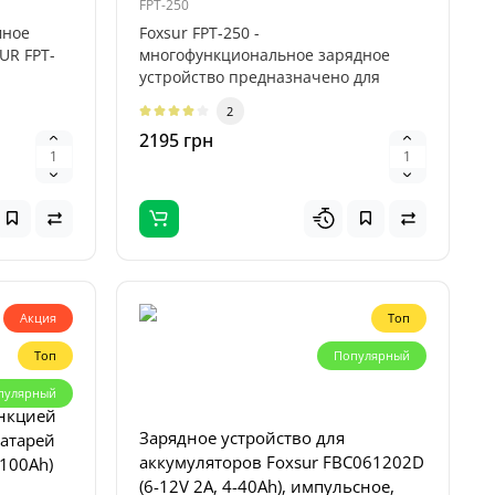
FPT-250
мное
Foxsur FPT-250 -
UR FPT-
многофункциональное зарядное
устройство предназначено для
эффективной зарядки и вос..
2
2195 грн
2D-III 3
20W;
D-III 2 в
Акция
Топ
для
Топ
Популярный
пулярный
ункцией
Зарядное устройство для
батарей
аккумуляторов Foxsur FBC061202D
-100Ah)
(6-12V 2A, 4-40Ah), импульсное,