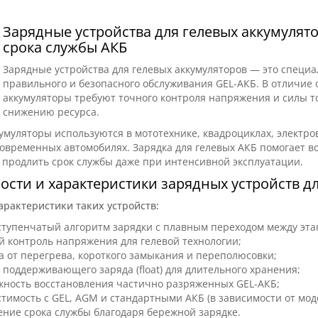
Зарядные устройства для гелевых аккумулят
срока службы АКБ
Зарядные устройства для гелевых аккумуляторов — это специ
правильного и безопасного обслуживания GEL-АКБ. В отличие 
аккумуляторы требуют точного контроля напряжения и силы то
снижению ресурса.
умуляторы используются в мототехнике, квадроциклах, электро
овременных автомобилях. Зарядка для гелевых АКБ помогает в
 продлить срок службы даже при интенсивной эксплуатации.
сти и характеристики зарядных устройств дл
рактеристики таких устройств:
ступенчатый алгоритм зарядки с плавным переходом между эта
й контроль напряжения для гелевой технологии;
 от перегрева, короткого замыкания и переполюсовки;
поддерживающего заряда (float) для длительного хранения;
жность восстановления частично разряженных GEL-АКБ;
тимость с GEL, AGM и стандартными АКБ (в зависимости от мод
ение срока службы благодаря бережной зарядке.