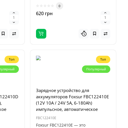
автоматическим решением..
0
620 грн
Топ
Топ
пулярный
Популярный
Зарядное устройство для
C122410D
аккумуляторов Foxsur FBC122410E
,
(12V 10A / 24V 5A, 6-180Ah)
кое
импульсное, автоматическое
FBC122410E
Foxsur FBC122410E — это