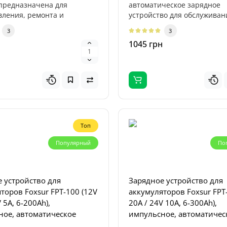
) предназначена для
автоматическое зарядное
вления, ремонта и
устройство для обслуживан
ядное устройство Profiline
таци..
автомобильных аккумулято.
000 — мощный
3
3
ональный бустер,
1045 грн
аченный дл..
0
н
Топ
Популярный
По
 устройство для
Зарядное устройство для
торов Foxsur FPT-100 (12V
аккумуляторов Foxsur FPT
 5A, 6-200Ah),
20A / 24V 10A, 6-300Ah),
ное, автоматическое
импульсное, автоматичес