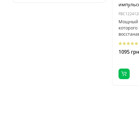
импульс
FBC122412
Мощный 
которого
восстана
мотоцикл
1095 гр