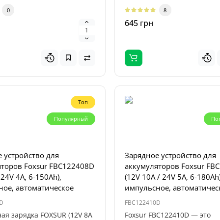
о для 12-в..
автомобильных А..
0
8
н
645 грн
Топ
Популярный
По
Топ
Популярный
 устройство для
Зарядное устройство для
яторов Foxsur FBC122408D
аккумуляторов Foxsur FB
 24V 4A, 6-150Ah),
(12V 10A / 24V 5A, 6-180Ah)
рядное устройство
ное, автоматическое
импульсное, автоматичес
 Titan 32000 (32000mAh,
2V, 118.4Wh)
D
FBC122410D
ая зарядка FOXSUR (12V 8A
Foxsur FBC122410D — это