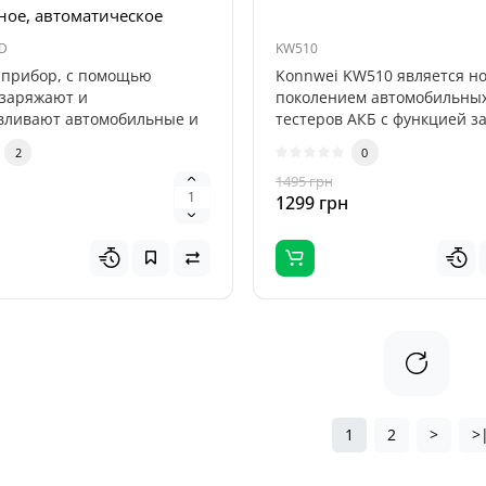
ное, автоматическое
D
KW510
прибор, с помощью
Konnwei KW510 является н
 заряжают и
поколением автомобильны
вливают автомобильные и
тестеров АКБ с функцией з
етные АКБ в авт..
Теперь н..
2
0
н
1495 грн
1299 грн
1
2
>
>