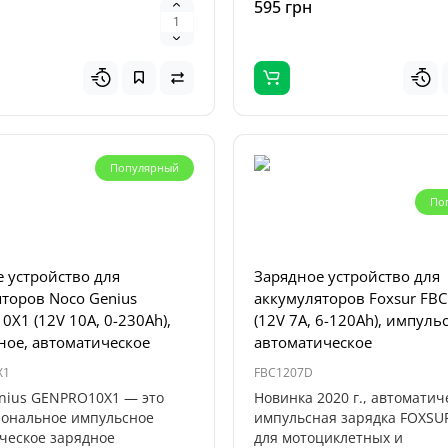
595 грн
Популярный
По
 устройство для
Зарядное устройство для
торов Noco Genius
аккумуляторов Foxsur FB
X1 (12V 10A, 0-230Ah),
(12V 7A, 6-120Ah), импуль
ное, автоматическое
автоматическое
X1
FBC1207D
ius GENPRO10X1 — это
Новинка 2020 г., автоматич
ональное импульсное
импульсная зарядка FOXSUR
ческое зарядное
для мотоциклетных и