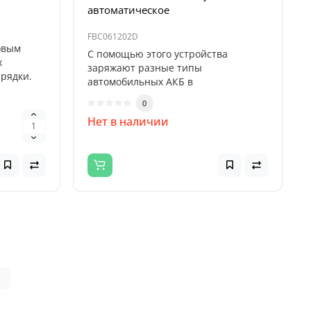
автоматическое
FBC061202D
овым
С помощью этого устройства
х
заряжают разные типы
арядки.
автомобильных АКБ в
автоматическом режиме.
0
Бесспорны..
Нет в наличии
|