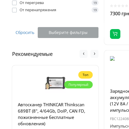
устройств
От перегрева
19
От перенапряжения
19
7300 гр
Сбросить
Выберите фильтры
Рекомендуемые
Топ
Популярный
Зарядное
аккумул
(12V 8A /
Автосканер THINKCAR Thinkscan
Пуско-за
импульс
689BT (8", 4/64Gb, DoIP, CAN FD,
Profiline
пожизненные бесплатные
4000А, 1
FBC122408
обновления)
Импульсн