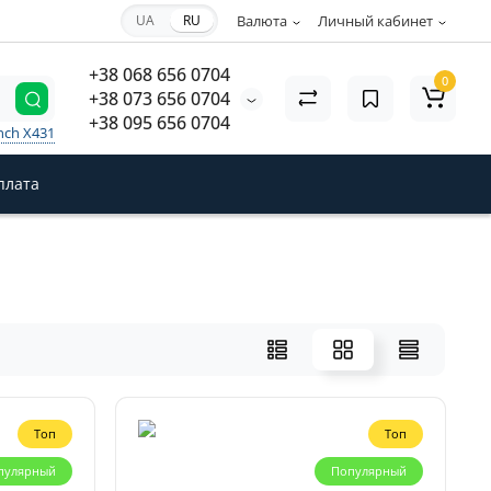
UA
RU
Валюта
Личный кабинет
+38 068 656 0704
0
+38 073 656 0704
+38 095 656 0704
nch X431
плата
Топ
Топ
пулярный
Популярный