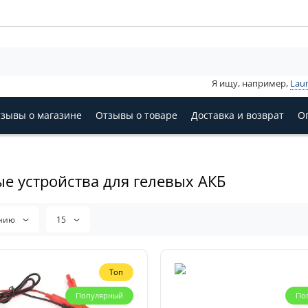
Я ищу, например,
Lau
зывы о магазине
Отзывы о товаре
Доставка и возврат
О
е устройства для гелевых АКБ
анию
15
Топ
Популярный
По