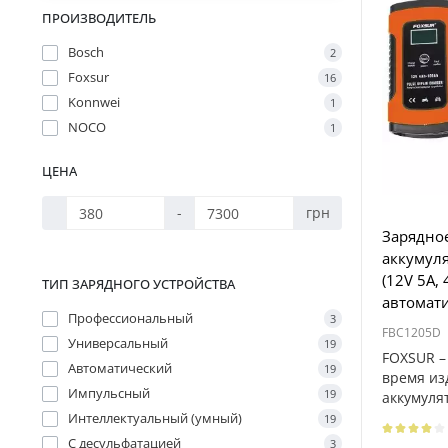
ПРОИЗВОДИТЕЛЬ
Bosch
2
Foxsur
16
Konnwei
1
NOCO
1
ЦЕНА
-
грн
Зарядное
аккумул
(12V 5A,
ТИП ЗАРЯДНОГО УСТРОЙСТВА
автомат
Профессиональный
3
FBC1205D
Универсальный
19
FOXSUR –
Автоматический
19
время из
Импульсный
19
аккумуля
высо..
Интеллектуальный (умный)
19
С десульфатацией
3