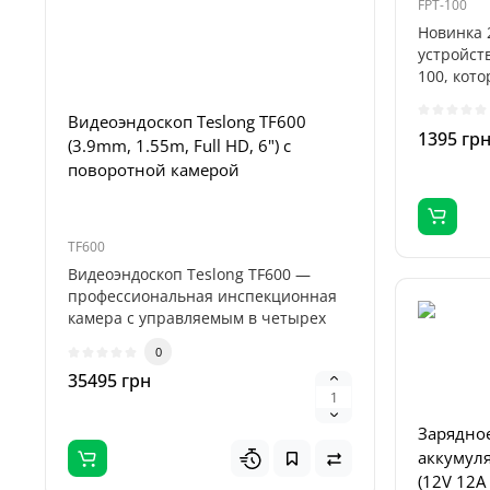
FPT-100
Новинка 
устройств
100, кото
Видеоэндоскоп Teslong TF600
Комплект
1395 гр
(3.9mm, 1.55m, Full HD, 6") с
Set для 
поворотной камерой
NTG100/1
TF600
Teslong 5-M
Видеоэндоскоп Teslong TF600 —
Teslong 5
профессиональная инспекционная
пяти сме
камера с управляемым в четырех
бороскопо
направле..
0
35495 грн
895 грн
Зарядное
аккумул
(12V 12A 