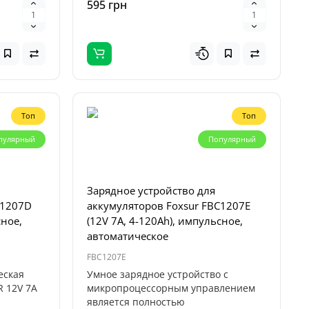
595 грн
Топ
Топ
пулярный
Популярный
Зарядное устройство для
C1207D
аккумуляторов Foxsur FBC1207E
сное,
(12V 7A, 4-120Ah), импульсное,
автоматическое
FBC1207E
еская
Умное зарядное устройство с
 12V 7A
микропроцессорным управлением
является полностью