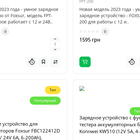
FPT-200
2023 года - умное зарядное
Новая модель 2023 года - у
о от Foxsur, модель FPT-
зарядное устройство - FOXS
рое работает с 12 и 24В..
200 для работы с 12 и..
0
0
 зеркал Teslong 5-Mirror
н
1595 грн
бороскопов
Паяльная станция YIHUA 99
50/450/500 (5 шт.)
в 1 (C210 1140W; C245 12
термофен 1000W)
irror Set
992D-III
-Mirror Set — комплект из
Паяльная станция YIHUA 992
нных боковых зеркал для
1 — профессиональная
Топ
в Teslong серий NTG100, ..
комбинированная станция 
пайки и термово..
Популярный
0
0
8295 грн
По
Зарядное устройство с ф
 устройство для
тестера аккумуляторных 
яторов Foxsur FBC122412D
Konnwei KW510 (12V 5А, 4
/ 24V 6A, 6-200Ah),