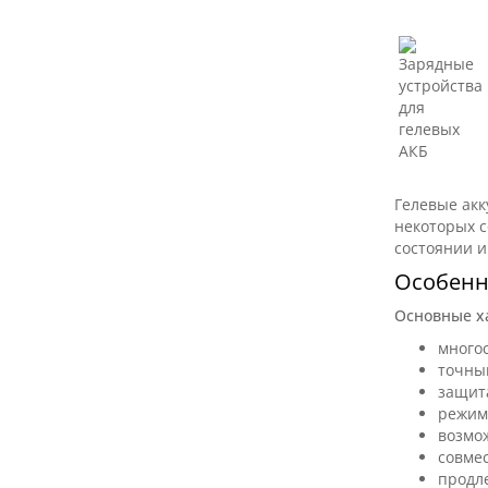
Гелевые акк
некоторых с
состоянии и
Особенно
Основные ха
много
точны
защита
режим 
возмо
совмес
продл