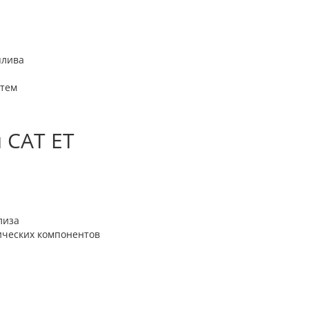
плива
стем
 CAT ET
лиза
ических компонентов