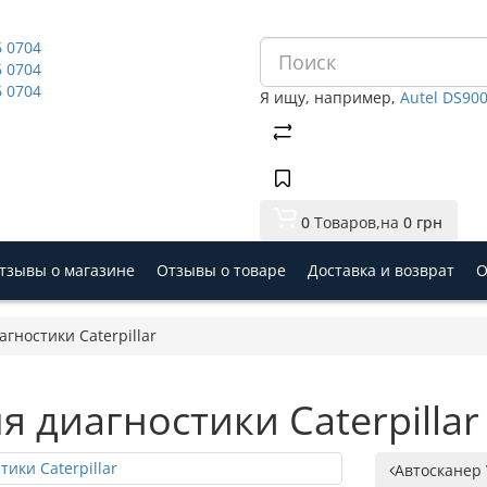
6 0704
6 0704
6 0704
Я ищу, например,
Autel DS90
0
Tоваров,
на
0 грн
тзывы о магазине
Отзывы о товаре
Доставка и возврат
О
гностики Caterpillar
я диагностики Caterpillar
Автосканер 