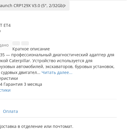
aunch CRP129X V3.0 (5", 2/32Gb)
T ET4
9
дано
Краткое описание
235 — профессиональный диагностический адаптер для
кой Caterpillar. Устройство используется для
рузовых автомобилей, экскаваторов, буровых установок,
 судовых двигател...
Читать далее...
еристики
T4
Гарантия
3 месяца
стики
Оплата
оставка в отделение или почтомат.