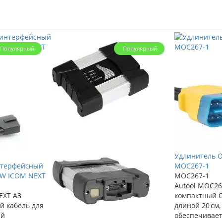
Популярный
Популярный
Удлинитель OB
нтерфейсный
MOC267-1
MW ICOM NEXT
MOC267-1
Autool MOC26
EXT A3
компактный 
 кабель для
длиной 20 см
ый
обеспечивает