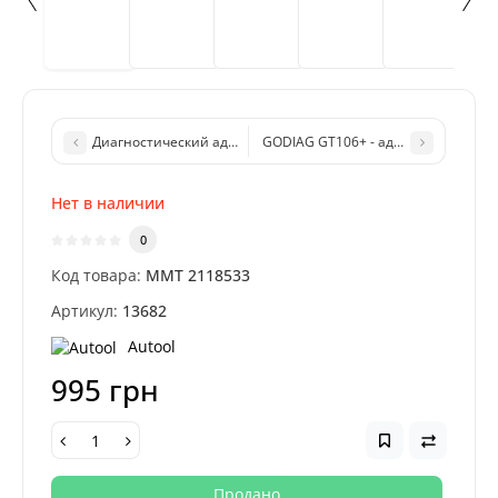
Диагностический адаптер Autel Chrysler-16 для MaxiSYS PRO, 
GODIAG GT106+ - адаптер преобразо
Нет в наличии
0
Код товара:
MMT 2118533
Артикул:
13682
Autool
995 грн
Продано