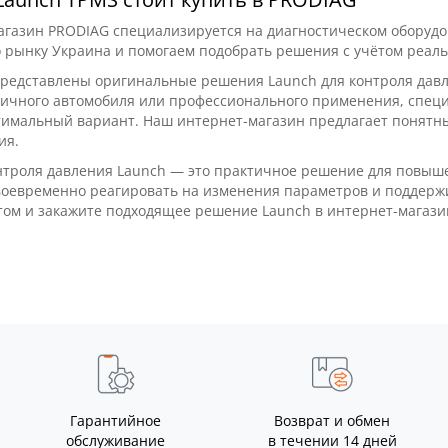
в 1 (C210 1140W; C245 12
газин PRODIAG специализируется на диагностическом оборудо
термофен 1000W)
 рынку Украина и помогаем подобрать решения с учётом реаль
irror Set
992D-III
представлены оригинальные решения Launch для контроля давл
-Mirror Set — комплект из
Паяльная станция YIHUA 992
личного автомобиля или профессионального применения, спец
нных боковых зеркал для
1 — профессиональная
имальный вариант. Наш интернет-магазин предлагает понятны
в Teslong серий NTG100, ..
комбинированная станция 
ия.
пайки и термово..
0
0
нтроля давления Launch — это практичное решение для повыше
8295 грн
оевременно реагировать на изменения параметров и поддержи
ом и закажите подходящее решение Launch в интернет-магази
Гарантийное
Возврат и обмен
обслуживание
в течении 14 дней