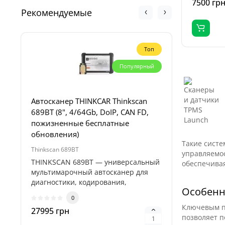
7500 гр
Рекомендуемые
Топ
Популярный
Автосканер THINKCAR Thinkscan
Пуско-за
689BT (8", 4/64Gb, DoIP, CAN FD,
Profiline
пожизненные бесплатные
4000А, 1
обновления)
Такие систе
Thinkscan 689BT
Titan 32000
управляемос
THINKSCAN 689BT — универсальный
Пуско-зар
обеспечивая
мультимарочный автосканер для
Titan 32
диагностики, кодирования,
професси
Особенн
адаптаций и..
предназн
0
Ключевым п
27995 грн
5995 гр
позволяет п