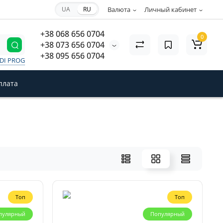
UA
RU
Валюта
Личный кабинет
+38 068 656 0704
0
+38 073 656 0704
+38 095 656 0704
VDI PROG
плата
Топ
Топ
пулярный
Популярный