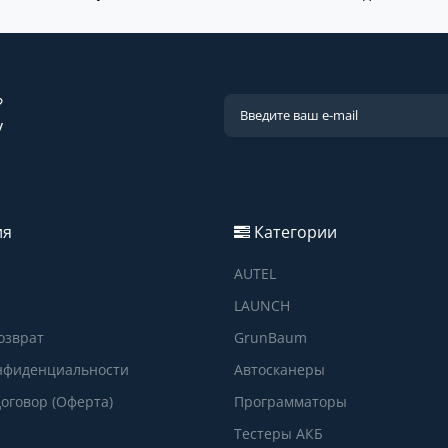
?
у
ия
Категории
AUTEL
LAUNCH
озврат
GrunBaum
нфиденциальности
Автосканеры
оговор (Оферта)
Программаторы
Тестеры АКБ