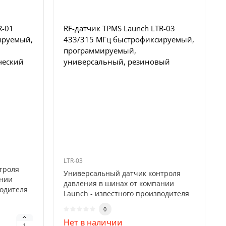
R-01
RF-датчик TPMS Launch LTR-03
ируемый,
433/315 МГц быстрофиксируемый,
программируемый,
ческий
универсальный, резиновый
LTR-03
троля
Универсальный датчик контроля
ании
давления в шинах от компании
водителя
Launch - известного производителя
диагнос..
0
Нет в наличии