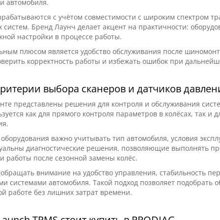
и автомобиля.
зрабатываются с учётом совместимости с широким спектром тр
 систем. Бренд Лаунч делает акцент на практичности: оборудо
жной настройки в процессе работы.
ьным плюсом является удобство обслуживания после шиномонта
верить корректность работы и избежать ошибок при дальнейш
критерии выбора сканеров и датчиков давлен
нте представлены решения для контроля и обслуживания сист
зуется как для прямого контроля параметров в колёсах, так и 
ия.
оборудования важно учитывать тип автомобиля, условия экспл
уальны диагностические решения, позволяющие выполнять про
и работы после сезонной замены колёс.
 обращать внимание на удобство управления, стабильность п
и системами автомобиля. Такой подход позволяет подобрать о
й работе без лишних затрат времени.
 зеркал Teslong 5-Mirror
бороскопов
Паяльная станция YIHUA 99
50/450/500 (5 шт.)
Launch TPMS стоит купить в PRODIAG