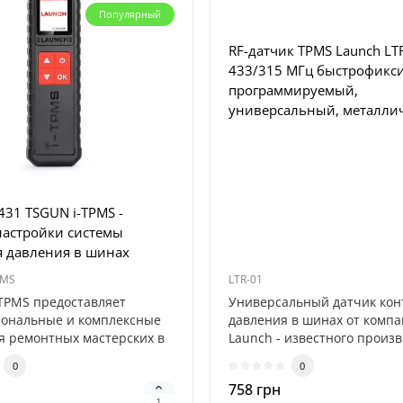
Популярный
RF-датчик TPMS Launch LT
433/315 МГц быстрофикс
программируемый,
универсальный, металли
431 TSGUN i-TPMS -
настройки системы
я давления в шинах
PMS
LTR-01
-TPMS предоставляет
Универсальный датчик кон
ональные и комплексные
давления в шинах от комп
ля ремонтных мастерских в
Launch - известного произ
диагнос..
0
0
758 грн