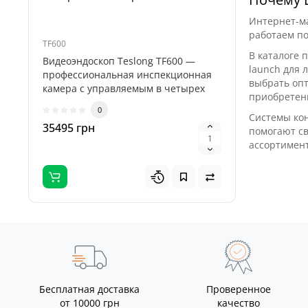
Интернет-ма
работаем по
TF600
Teslong 5-M
В каталоге 
Видеоэндоскоп Teslong TF600 —
Teslong 5
launch для 
профессиональная инспекционная
пяти сме
выбрать опт
камера с управляемым в четырех
бороскопо
приобретен
направле..
0
Системы ко
35495 грн
895 грн
помогают св
ассортимент
Бесплатная доставка
Проверенное
от 10000 грн
качество