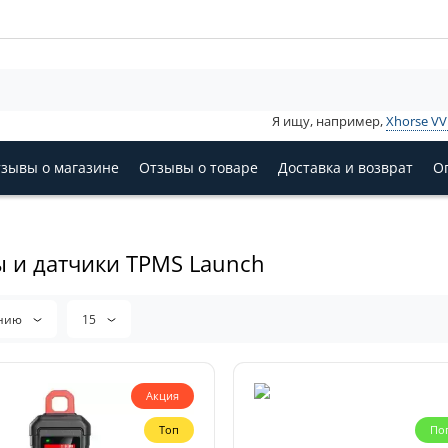
Я ищу, например,
Xhorse V
зывы о магазине
Отзывы о товаре
Доставка и возврат
О
 и датчики TPMS Launch
анию
15
Акция
Топ
По