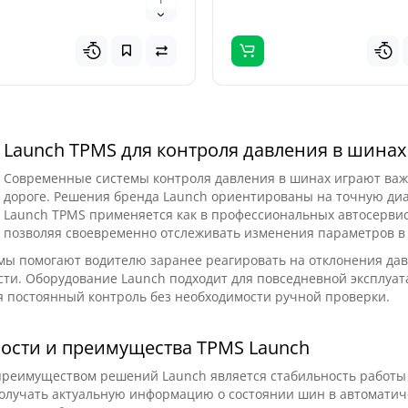
н
Топ
Популярный
Launch TPMS для контроля давления в шина
Современные системы контроля давления в шинах играют важн
рядное устройство
дороге. Решения бренда Launch ориентированы на точную диаг
 Titan 32000 (32000mAh,
Launch TPMS применяется как в профессиональных автосервис
2V, 118.4Wh)
позволяя своевременно отслеживать изменения параметров в 
мы помогают водителю заранее реагировать на отклонения да
ти. Оборудование Launch подходит для повседневной эксплуата
ядное устройство Profiline
 постоянный контроль без необходимости ручной проверки.
000 — мощный
ональный бустер,
ости и преимущества TPMS Launch
аченный дл..
0
реимуществом решений Launch является стабильность работы 
н
олучать актуальную информацию о состоянии шин в автоматич