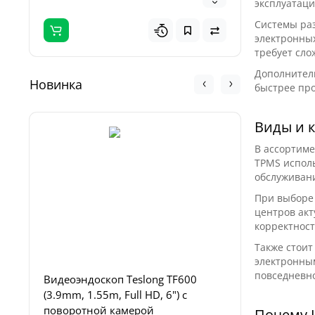
эксплуатаци
Системы ра
электронных
требует сло
Дополнител
Новинка
быстрее про
Виды и 
В ассортиме
TPMS исполь
обслуживан
При выборе 
центров акт
корректност
Также стоит
электронным
повседневно
Видеоэндоскоп Teslong TF600
Комплект
(3.9mm, 1.55m, Full HD, 6") с
Set для 
поворотной камерой
NTG100/1
Почему 