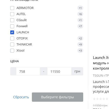
AERMOTOR
+1
AUTEL
+6
CGsulit
+1
Foxwell
+7
LAUNCH
OTOFIX
+2
THINKCAR
+9
Xtool
+3
Launch X
ЦЕНА
модуль 
контрол
-
грн
TSGUN i-T
Launch i
професси
услуги д
сфере T..
Сбросить
Выберите фильтры
11550 грн