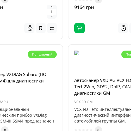
рн
9164 грн
Популярный
По
орный блок питания
S-150 Plus (1CH, 30V, 5A)
ер VXDIAG Subaru (ПО
Активация подписки Diagz
Автосканер VXDIAG VCX F
M4) для диагностики
для EasyDiag 2.0, 3.0, DBSc
Tech2Win, GDS2, DoIP, CAN
год (Легковые + Электром
диагностики GM
s
BARU
VCX FD GM
S 150 - это компактный и
Активация подписки DiagZo
нкциональный
VCX-FD - это интеллектуал
оизводительный источник
для EasyDiag 2.0, EasyDiag 3
ический прибор VXDiag
диагностический интерфей
постоянного тока, который
и Golo CarCare предоставляе
SM-III SSM4 предназначен
автомобилей группы GM,
ы с авто..
разработанный ком..
0
0
0
0