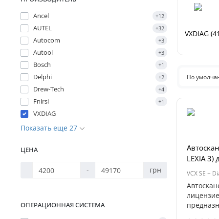
Ancel
+12
AUTEL
+32
VXDIAG (41
Autocom
+3
Autool
+3
Bosch
+1
Delphi
По умолч
+2
Drew-Tech
+4
Fnirsi
+1
VXDIAG
Показать еще 27
Автоскан
ЦЕНА
LEXIA 3) 
-
грн
VCX SE + D
Автоскан
лицензие
ОПЕРАЦИОННАЯ СИСТЕМА
предназн
диагност