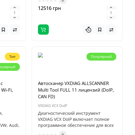
0
12516 грн
Топ
Популярный
пулярный
 с
Автосканер VXDIAG ALLSCANNER
Wi-Fi,
Multi Tool FULL 11 лицензий (DoIP,
CAN FD)
VXDIAG VCX DoIP
и,
Диагностический инструмент
с
VXDIAG VCX DoIP включает полное
VW, Audi,
программное обеспечение для всех
марок ав..
0