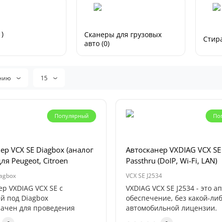
)
Сканеры для грузовых
Стира
авто (0)
анию
15
Популярный
По
ер VCX SE Diagbox (аналог
Автосканер VXDIAG VCX SE
для Peugeot, Citroen
Passthru (DoIP, Wi-Fi, LAN)
iagbox
VCX SE J2534
ер VXDIAG VCX SE с
VXDIAG VCX SE J2534 - это 
й под Diagbox
обеспечение, без какой-ли
ачен для проведения
автомобильной лицензии.
ики и программи..
Приобрести ..