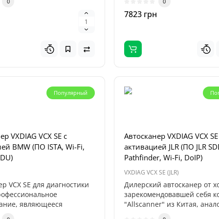
0
0
н
7823 грн
Популярный
По
ер VXDIAG VCX SE с
Автосканер VXDIAG VCX SE
ей BMW (ПО ISTA, Wi-Fi,
активацией JLR (ПО JLR SD
PDU)
Pathfinder, Wi-Fi, DoIP)
VXDIAG VCX SE (JLR)
Топ
ер VCX SE для диагностики
Дилерский автосканер от 
Популярный
рофессиональное
зарекомендовавшей себя 
ание, являющееся
"Allscanner" из Китая, анал
 профессио..