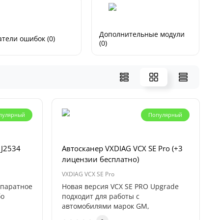
Дополнительные модули
тели ошибок (0)
(0)
пулярный
Популярный
 J2534
Автосканер VXDIAG VCX SE Pro (+3
лицензии бесплатно)
VXDIAG VCX SE Pro
аппаратное
Новая версия VCX SE PRO Upgrade
бо
подходит для работы с
автомобилями марок GM,
Ford/Mazda, VW, Audi, H..