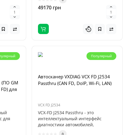
49170 грн
пулярный
Популярный
Автосканер VXDIAG VCX FD J2534
one Pro
D (ПО GM
Passthru (CAN FD, DoIP, Wi-Fi, LAN)
ar на 1
 FD) для
обили)
Diagzone Pro (EasyDiag 2.0, 3.0, DBScar) легкові + електро
VCX FD J2534
ne Pro
ьный
VCX-FD J2534 Passthru - это
.0, DBScar
с для
интеллектуальный интерфейс
т ..
диагностики автомобилей,
разработанный компан..
0