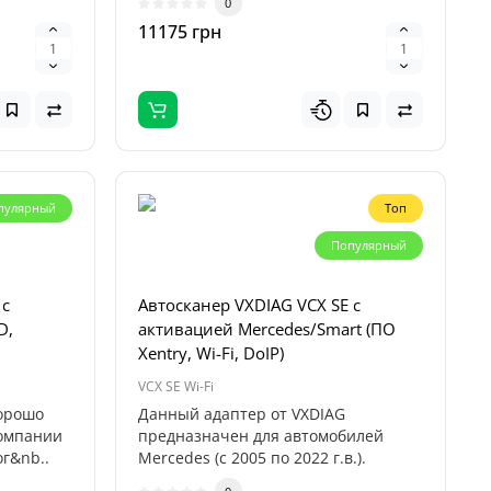
0
11175 грн
пулярный
Топ
Популярный
 с
Автосканер VXDIAG VCX SE с
D,
активацией Mercedes/Smart (ПО
Xentry, Wi-Fi, DoIP)
VCX SE Wi-Fi
хорошо
Данный адаптер от VXDIAG
компании
предназначен для автомобилей
ог&nb..
Mercedes (с 2005 по 2022 г.в.).
Благодаря комп..